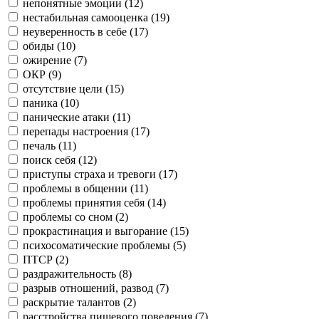
непонятные эмоции (
12
)
нестабильная самооценка (
19
)
неуверенность в себе (
17
)
обиды (
10
)
ожирение (
7
)
ОКР (
9
)
отсутствие цели (
15
)
паника (
10
)
панические атаки (
11
)
перепады настроения (
17
)
печаль (
11
)
поиск себя (
12
)
приступы страха и тревоги (
17
)
проблемы в общении (
11
)
проблемы принятия себя (
14
)
проблемы со сном (
2
)
прокрастинация и выгорание (
15
)
психосоматические проблемы (
5
)
ПТСР (
2
)
раздражительность (
8
)
разрыв отношений, развод (
7
)
раскрытие талантов (
2
)
расстройства пищевого поведения (
7
)