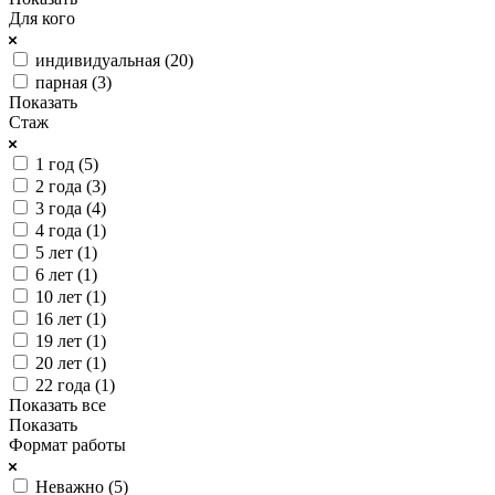
Для кого
индивидуальная (
20
)
парная (
3
)
Показать
Стаж
1 год (
5
)
2 года (
3
)
3 года (
4
)
4 года (
1
)
5 лет (
1
)
6 лет (
1
)
10 лет (
1
)
16 лет (
1
)
19 лет (
1
)
20 лет (
1
)
22 года (
1
)
Показать все
Показать
Формат работы
Неважно (
5
)