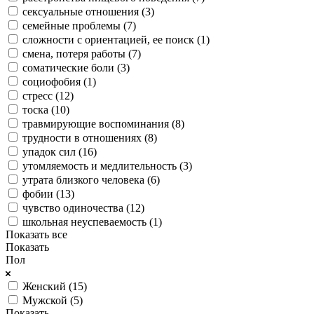
сексуальные отношения (
3
)
семейные проблемы (
7
)
сложности с ориентацией, ее поиск (
1
)
смена, потеря работы (
7
)
соматические боли (
3
)
социофобия (
1
)
стресс (
12
)
тоска (
10
)
травмирующие воспоминания (
8
)
трудности в отношениях (
8
)
упадок сил (
16
)
утомляемость и медлительность (
3
)
утрата близкого человека (
6
)
фобии (
13
)
чувство одиночества (
12
)
школьная неуспеваемость (
1
)
Показать все
Показать
Пол
Женский (
15
)
Мужской (
5
)
Показать