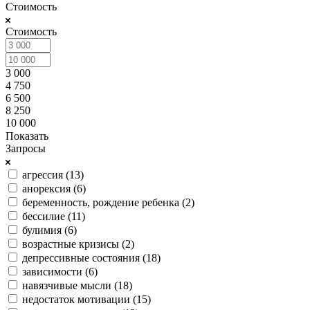
Стоимость
Стоимость
3 000
4 750
6 500
8 250
10 000
Показать
Запросы
агрессия (
13
)
анорексия (
6
)
беременность, рождение ребенка (
2
)
бессилие (
11
)
булимия (
6
)
возрастные кризисы (
2
)
депрессивные состояния (
18
)
зависимости (
6
)
навязчивые мысли (
18
)
недостаток мотивации (
15
)