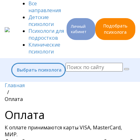
Все
направления
Детские
психологи
Подобрать
Личный
Психологи для
кабинет
психолога
подростков
Клинические
психологи
Выбрать психолога
Главная
/
Оплата
Оплата
К оплате принимаются карты VISA, MasterCard,
МИР.