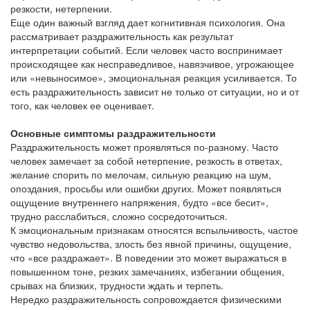
резкости, нетерпении.
Еще один важный взгляд дает когнитивная психология. Она
рассматривает раздражительность как результат
интерпретации событий. Если человек часто воспринимает
происходящее как несправедливое, навязчивое, угрожающее
или «невыносимое», эмоциональная реакция усиливается. То
есть раздражительность зависит не только от ситуации, но и от
того, как человек ее оценивает.
Основные симптомы раздражительности
Раздражительность может проявляться по-разному. Часто
человек замечает за собой нетерпение, резкость в ответах,
желание спорить по мелочам, сильную реакцию на шум,
опоздания, просьбы или ошибки других. Может появляться
ощущение внутреннего напряжения, будто «все бесит»,
трудно расслабиться, сложно сосредоточиться.
К эмоциональным признакам относятся вспыльчивость, частое
чувство недовольства, злость без явной причины, ощущение,
что «все раздражает». В поведении это может выражаться в
повышенном тоне, резких замечаниях, избегании общения,
срывах на близких, трудности ждать и терпеть.
Нередко раздражительность сопровождается физическими