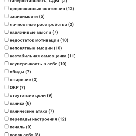
гиперактивность, СДВГ (
2
)
депрессивные состояния (
12
)
зависимости (
5
)
личностные расстройства (
2
)
навязчивые мысли (
7
)
недостаток мотивации (
10
)
непонятные эмоции (
10
)
нестабильная самооценка (
11
)
неуверенность в себе (
10
)
обиды (
7
)
ожирение (
3
)
ОКР (
7
)
отсутствие цели (
9
)
паника (
8
)
панические атаки (
7
)
перепады настроения (
12
)
печаль (
9
)
поиск себя (
8
)