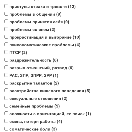
приступы страха и тревоги (
12
)
проблемы в общении (
9
)
проблемы принятия себя (
9
)
проблемы со сном (
2
)
прокрастинация и выгорание (
10
)
психосоматические проблемы (
4
)
ПТСР (
2
)
раздражительность (
8
)
разрыв отношений, развод (
6
)
РАС, ЗПР, ЗПРР, ЗРР (
1
)
раскрытие талантов (
2
)
расстройства пищевого поведения (
5
)
сексуальные отношения (
2
)
семейные проблемы (
5
)
сложности с ориентацией, ее поиск (
1
)
смена, потеря работы (
4
)
соматические боли (
3
)