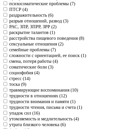
психосоматические проблемы (
7
)
ПТСР (
4
)
раздражительность (
6
)
разрыв отношений, развод (
3
)
РАС, ЗПР, ЗПРР, ЗРР (
2
)
раскрытие талантов (
1
)
расстройства пищевого поведения (
8
)
сексуальные отношения (
2
)
семейные проблемы (
7
)
сложности с ориентацией, ее поиск (
1
)
смена, потеря работы (
4
)
соматические боли (
3
)
социофобия (
4
)
стресс (
14
)
тоска (
9
)
травмирующие воспоминания (
10
)
трудности в отношениях (
12
)
трудности внимания и памяти (
1
)
трудности чтения, письма и счета (
1
)
упадок сил (
16
)
утомляемость и медлительность (
4
)
утрата близкого человека (
6
)