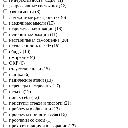
гиперактивность, СДВГ (
1
)
депрессивные состояния (
22
)
зависимости (
8
)
личностные расстройства (
6
)
навязчивые мысли (
15
)
недостаток мотивации (
16
)
непонятные эмоции (
11
)
нестабильная самооценка (
20
)
неуверенность в себе (
18
)
обиды (
10
)
ожирение (
4
)
ОКР (
6
)
отсутствие цели (
15
)
паника (
6
)
панические атаки (
13
)
перепады настроения (
17
)
печаль (
12
)
поиск себя (
12
)
приступы страха и тревоги (
21
)
проблемы в общении (
13
)
проблемы принятия себя (
16
)
проблемы со сном (
1
)
прокрастинация и выгорание (
17
)