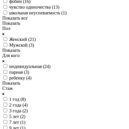
фобии (
16
)
чувство одиночества (
13
)
школьная неуспеваемость (
1
)
Показать все
Показать
Пол
Женский (
21
)
Мужской (
3
)
Показать
Для кого
индивидуальная (
24
)
парная (
3
)
ребенку (
4
)
Показать
Стаж
1 год (
8
)
2 года (
4
)
3 года (
2
)
5 лет (
2
)
7 лет (
1
)
9 лет (
1
)