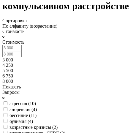
компульсивном расстройстве
Сортировка
По алфавиту (возрастание)
Стоимость
Стоимость
3 000
4 250
5 500
6 750
8 000
Показать
Запросы
агрессия (
10
)
анорексия (
4
)
бессилие (
11
)
булимия (
4
)
возрастные кризисы (
2
)