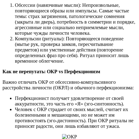
Обсессии (навязчивые мысли): Непроизвольные,
повторяющиеся образы или импульсы. Самые частые
темы: страх загрязнения, патологические сомнения
(закрыта ли дверь), потребность в симметрии и порядке,
агрессивные или социально неприемлемые мысли,
которые чужды личности человека.
Компульсии (ритуалы): Повторяющееся поведение
(мытье рук, проверка замков, пересчитывание
предметов) или умственные действия (повторение
определенных фраз про себя). Ритуал приносит лишь
временное облегчение.
Как не перепутать: ОКР vs Перфекционизм
Важно отличать ОКР от обсессивно-компульсивного
расстройства личности (ОКРЛ) и обычного перфекционизма:
Перфекционист получает удовлетворение от своей
аккуратности, это часть его «Я» (эго-синтонность).
Человек с ОКР страдает от своих мыслей, считает их
болезненными и мешающими, но не может им
противостоять (эго-дистонность). При ОКР ритуалы не
приносят радости, они лишь избавляют от ужаса.