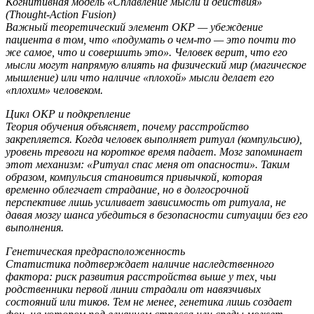
Когнитивная модель «Сплавление мысли и действия»
(Thought-Action Fusion)
Важный теоретический элемент ОКР — убеждение
пациента в том, что «подумать о чем-то — это почти то
же самое, что и совершить это». Человек верит, что его
мысли могут напрямую влиять на физический мир (магическое
мышление) или что наличие «плохой» мысли делает его
«плохим» человеком.
Цикл ОКР и подкрепление
Теория обучения объясняет, почему расстройство
закрепляется. Когда человек выполняет ритуал (компульсию),
уровень тревоги на короткое время падает. Мозг запоминает
этот механизм: «Ритуал спас меня от опасности». Таким
образом, компульсия становится привычкой, которая
временно облегчает страдание, но в долгосрочной
перспективе лишь усиливает зависимость от ритуала, не
давая мозгу шанса убедиться в безопасности ситуации без его
выполнения.
Генетическая предрасположенность
Статистика подтверждает наличие наследственного
фактора: риск развития расстройства выше у тех, чьи
родственники первой линии страдали от навязчивых
состояний или тиков. Тем не менее, генетика лишь создает