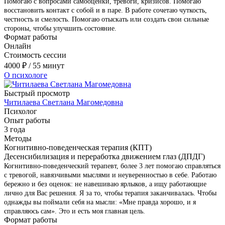
Помогаю с вопросами самооценки, тревоги, кризисов. Помогаю
восстановить контакт с собой и в паре. В работе сочетаю чуткость,
честность и смелость. Помогаю отыскать или создать свои сильные
стороны, чтобы улучшить состояние.
Формат работы
Онлайн
Стоимость сессии
4000
₽
/ 55 минут
О психологе
Быстрый просмотр
Читилаева Светлана Магомедовна
Психолог
Опыт работы
3 года
Методы
Когнитивно-поведенческая терапия (КПТ)
Десенсибилизация и переработка движением глаз (ДПДГ)
Когнитивно-поведенческий терапевт, более 3 лет помогаю справляться
с тревогой, навязчивыми мыслями и неуверенностью в себе. Работаю
бережно и без оценок: не навешиваю ярлыков, а ищу работающие
лично для Вас решения. Я за то, чтобы терапия заканчивалась. Чтобы
однажды вы поймали себя на мысли: «Мне правда хорошо, и я
справляюсь сам». Это и есть моя главная цель.
Формат работы