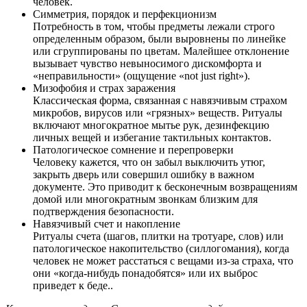
человек.
Симметрия, порядок и перфекционизм
Потребность в том, чтобы предметы лежали строго
определенным образом, были выровнены по линейке
или сгруппированы по цветам. Малейшее отклонение
вызывает чувство невыносимого дискомфорта и
«неправильности» (ощущение «not just right»).
Мизофобия и страх заражения
Классическая форма, связанная с навязчивым страхом
микробов, вирусов или «грязных» веществ. Ритуалы
включают многократное мытье рук, дезинфекцию
личных вещей и избегание тактильных контактов.
Патологическое сомнение и перепроверки
Человеку кажется, что он забыл выключить утюг,
закрыть дверь или совершил ошибку в важном
документе. Это приводит к бесконечным возвращениям
домой или многократным звонкам близким для
подтверждения безопасности.
Навязчивый счет и накопление
Ритуалы счета (шагов, плитки на тротуаре, слов) или
патологическое накопительство (силлогомания), когда
человек не может расстаться с вещами из-за страха, что
они «когда-нибудь понадобятся» или их выброс
приведет к беде..