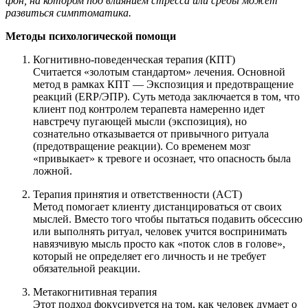
фон, на котором под влиянием стресса или среды может
развиться симптоматика.
Методы психологической помощи
Когнитивно-поведенческая терапия (КПТ)
Считается «золотым стандартом» лечения. Основной
метод в рамках КПТ — Экспозиция и предотвращение
реакций (ERP/ЭПР). Суть метода заключается в том, что
клиент под контролем терапевта намеренно идет
навстречу пугающей мысли (экспозиция), но
сознательно отказывается от привычного ритуала
(предотвращение реакции). Со временем мозг
«привыкает» к тревоге и осознает, что опасность была
ложной.
Терапия принятия и ответственности (ACT)
Метод помогает клиенту дистанцироваться от своих
мыслей. Вместо того чтобы пытаться подавить обсессию
или выполнять ритуал, человек учится воспринимать
навязчивую мысль просто как «поток слов в голове»,
который не определяет его личность и не требует
обязательной реакции.
Метакогнитивная терапия
Этот подход фокусируется на том, как человек думает о