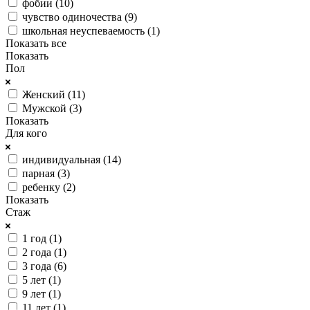
фобии (
10
)
чувство одиночества (
9
)
школьная неуспеваемость (
1
)
Показать все
Показать
Пол
Женский (
11
)
Мужской (
3
)
Показать
Для кого
индивидуальная (
14
)
парная (
3
)
ребенку (
2
)
Показать
Стаж
1 год (
1
)
2 года (
1
)
3 года (
6
)
5 лет (
1
)
9 лет (
1
)
11 лет (
1
)