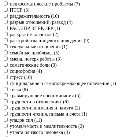
психосоматические проблемы (
7
)
ПТСР (
3
)
раздражительность (
10
)
разрыв отношений, развод (
4
)
РАС, ЗПР, ЗПРР, ЗРР (
1
)
раскрытие талантов (
2
)
расстройства пищевого поведения (
9
)
сексуальные отношения (
1
)
семейные проблемы (
5
)
смена, потеря работы (
3
)
соматические боли (
3
)
социофобия (
4
)
стресс (
10
)
суицидальное и самоповреждающее поведение (
1
)
тоска (
8
)
травмирующие воспоминания (
5
)
трудности в отношениях (
6
)
трудности внимания и памяти (
2
)
трудности чтения, письма и счета (
1
)
упадок сил (
11
)
утомляемость и медлительность (
2
)
утрата близкого человека (
3
)