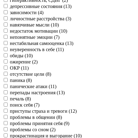
гиперактивность, СДВГ (
2
)
депрессивные состояния (
13
)
зависимости (
4
)
личностные расстройства (
3
)
навязчивые мысли (
10
)
недостаток мотивации (
10
)
непонятные эмоции (
7
)
нестабильная самооценка (
13
)
неуверенность в себе (
11
)
обиды (
10
)
ожирение (
2
)
ОКР (
11
)
отсутствие цели (
8
)
паника (
8
)
панические атаки (
11
)
перепады настроения (
13
)
печаль (
8
)
поиск себя (
7
)
приступы страха и тревоги (
12
)
проблемы в общении (
8
)
проблемы принятия себя (
9
)
проблемы со сном (
2
)
прокрастинация и выгорание (
10
)