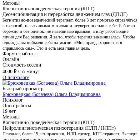
Методы
Когнитивно-поведенческая терапия (КПТ)
Десенсибилизация и переработка движением глаз (ДПДГ)
Когнитивно-поведенческий терапевт, более 3 лет помогаю справляться
с тревогой, навязчивыми мыслями и неуверенностью в себе. Работаю
бережно и без оценок: не навешиваю ярлыков, а ищу работающие
лично для Вас решения. Я за то, чтобы терапия заканчивалась. Чтобы
однажды вы поймали себя на мысли: «Мне правда хорошо, и я
справляюсь сам». Это и есть моя главная цель.
Формат работы
Онлайн
Стоимость сессии
4000
₽
/ 55 минут
О психологе
Быстрый просмотр
Брюховецкая (Богачева) Ольга Владимировна
Психолог
Опыт работы
19 лет
Методы
Когнитивно-поведенческая терапия (КПТ)
Нейролингвистическая психотерапия (НЛП / НЛПт)
Психолог, более 15 лет практики, НЛП-тренер, КПТ-терапевт. Эксперт
по созависимости и тревожным состояниям. Я знаю, как вывести из