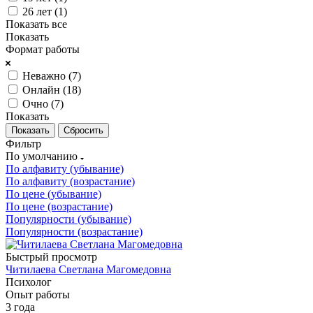
26 лет (
1
)
Показать все
Показать
Формат работы
Неважно (
7
)
Онлайн (
18
)
Очно (
7
)
Показать
Сбросить
Фильтр
По умолчанию
По алфавиту (убывание)
По алфавиту (возрастание)
По цене (убывание)
По цене (возрастание)
Популярности (убывание)
Популярности (возрастание)
Быстрый просмотр
Читилаева Светлана Магомедовна
Психолог
Опыт работы
3 года