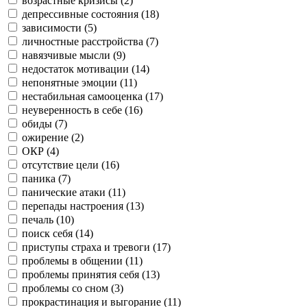
возрастные кризисы (
2
)
депрессивные состояния (
18
)
зависимости (
5
)
личностные расстройства (
7
)
навязчивые мысли (
9
)
недостаток мотивации (
14
)
непонятные эмоции (
11
)
нестабильная самооценка (
17
)
неуверенность в себе (
16
)
обиды (
7
)
ожирение (
2
)
ОКР (
4
)
отсутствие цели (
16
)
паника (
7
)
панические атаки (
11
)
перепады настроения (
13
)
печаль (
10
)
поиск себя (
14
)
приступы страха и тревоги (
17
)
проблемы в общении (
11
)
проблемы принятия себя (
13
)
проблемы со сном (
3
)
прокрастинация и выгорание (
11
)