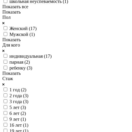
школьная неуспеваемость (
1
)
Показать все
Показать
Пол
Женский (
17
)
Мужской (
1
)
Показать
Для кого
индивидуальная (
17
)
парная (
2
)
ребенку (
3
)
Показать
Стаж
1 год (
2
)
2 года (
3
)
3 года (
3
)
5 лет (
3
)
6 лет (
2
)
9 лет (
1
)
16 лет (
1
)
19 лет (
1
)