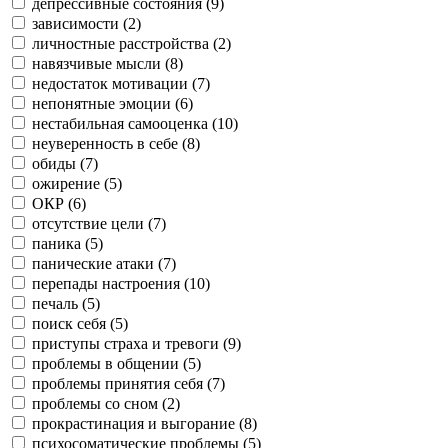
депрессивные состояния (
9
)
зависимости (
2
)
личностные расстройства (
2
)
навязчивые мысли (
8
)
недостаток мотивации (
7
)
непонятные эмоции (
6
)
нестабильная самооценка (
10
)
неуверенность в себе (
8
)
обиды (
7
)
ожирение (
5
)
ОКР (
6
)
отсутствие цели (
7
)
паника (
5
)
панические атаки (
7
)
перепады настроения (
10
)
печаль (
5
)
поиск себя (
5
)
приступы страха и тревоги (
9
)
проблемы в общении (
5
)
проблемы принятия себя (
7
)
проблемы со сном (
2
)
прокрастинация и выгорание (
8
)
психосоматические проблемы (
5
)