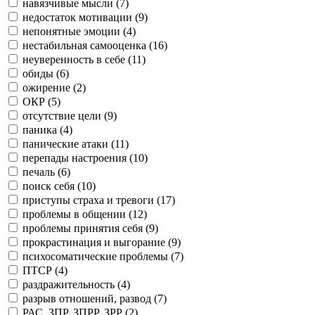
навязчивые мысли (
7
)
недостаток мотивации (
9
)
непонятные эмоции (
4
)
нестабильная самооценка (
16
)
неуверенность в себе (
11
)
обиды (
6
)
ожирение (
2
)
ОКР (
5
)
отсутствие цели (
9
)
паника (
4
)
панические атаки (
11
)
перепады настроения (
10
)
печаль (
6
)
поиск себя (
10
)
приступы страха и тревоги (
17
)
проблемы в общении (
12
)
проблемы принятия себя (
9
)
прокрастинация и выгорание (
9
)
психосоматические проблемы (
7
)
ПТСР (
4
)
раздражительность (
4
)
разрыв отношений, развод (
7
)
РАС, ЗПР, ЗПРР, ЗРР (
2
)