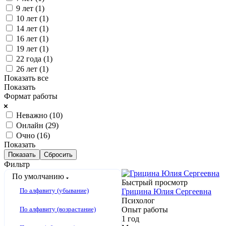
9 лет (
1
)
10 лет (
1
)
14 лет (
1
)
16 лет (
1
)
19 лет (
1
)
22 года (
1
)
26 лет (
1
)
Показать все
Показать
Формат работы
Неважно (
10
)
Онлайн (
29
)
Очно (
16
)
Показать
Сбросить
Фильтр
По умолчанию
Быстрый просмотр
По алфавиту (убывание)
Грицина Юлия Сергеевна
Психолог
По алфавиту (возрастание)
Опыт работы
1 год