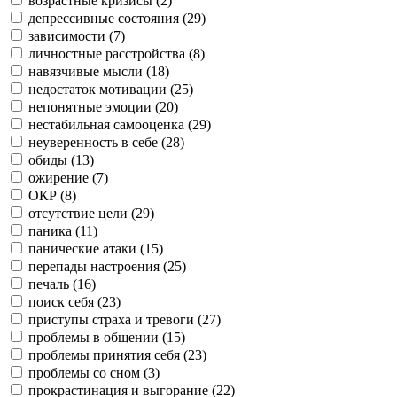
возрастные кризисы (
2
)
депрессивные состояния (
29
)
зависимости (
7
)
личностные расстройства (
8
)
навязчивые мысли (
18
)
недостаток мотивации (
25
)
непонятные эмоции (
20
)
нестабильная самооценка (
29
)
неуверенность в себе (
28
)
обиды (
13
)
ожирение (
7
)
ОКР (
8
)
отсутствие цели (
29
)
паника (
11
)
панические атаки (
15
)
перепады настроения (
25
)
печаль (
16
)
поиск себя (
23
)
приступы страха и тревоги (
27
)
проблемы в общении (
15
)
проблемы принятия себя (
23
)
проблемы со сном (
3
)
прокрастинация и выгорание (
22
)