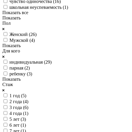
чувство одиночества (
16
)
школьная неуспеваемость (
1
)
Показать все
Показать
Пол
Женский (
26
)
Мужской (
4
)
Показать
Для кого
индивидуальная (
29
)
парная (
2
)
ребенку (
3
)
Показать
Стаж
1 год (
5
)
2 года (
4
)
3 года (
6
)
4 года (
1
)
5 лет (
3
)
6 лет (
1
)
7 лет (
1
)