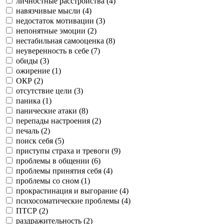
личностные расстройства (
4
)
навязчивые мысли (
4
)
недостаток мотивации (
3
)
непонятные эмоции (
2
)
нестабильная самооценка (
8
)
неуверенность в себе (
7
)
обиды (
3
)
ожирение (
1
)
ОКР (
2
)
отсутствие цели (
3
)
паника (
1
)
панические атаки (
8
)
перепады настроения (
2
)
печаль (
2
)
поиск себя (
5
)
приступы страха и тревоги (
9
)
проблемы в общении (
6
)
проблемы принятия себя (
4
)
проблемы со сном (
1
)
прокрастинация и выгорание (
4
)
психосоматические проблемы (
4
)
ПТСР (
2
)
раздражительность (
2
)