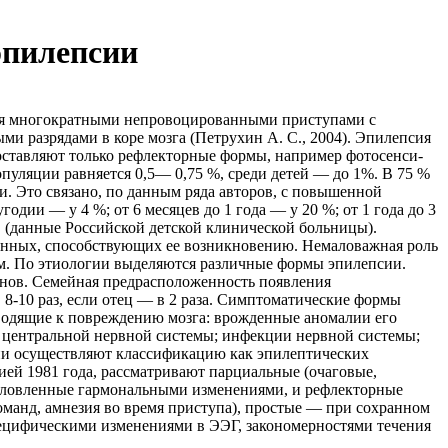
эпилепсии
еся многократными непровоцированными при­ступами с
и разрядами в коре мозга (Петрухин А. С., 2004). Эпилепсия
оставляют только рефлекторные формы, например фотосенси­
опуляции равняется 0,5— 0,75 %, среди детей — до 1%. В 75 %
ии. Это связано, по данным ряда авторов, с повышенной
одии — у 4 %; от 6 месяцев до 1 года — у 20 %; от 1 года до 3
ков (данные Российской детской клинической больницы).
етенных, способствующих ее возникновению. Немаловажная роль
щим. По этиологии выделяются различные формы эпилепсии.
онов. Семейная предрасположенность появления
в 8-10 раз, если отец — в 2 раза. Симптоматические формы
водящие к повреждению мозга: врожденные анома­лии его
 центральной нервной системы; инфекции нервной системы;
гии осуществляют классификацию как эпилептических
ей 1981 года, рас­сматривают парциальные (очаговые,
условленные гармональными изменениями, и рефлекторные
манд, амнезия во вре­мя приступа), простые — при сохранном
ецифическими изменениями в ЭЭГ, за­кономерностями течения