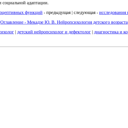
 и социальной адаптации.
ерцептивных функций
- предыдущая | следующая -
исследования
Оглавление - Мекадзе Ю. В. Нейропсихология детского возраста
сихолог
|
детский нейропсихолог и дефектолог
|
диагностика и к