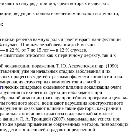
никают в силу ряда причин, среди которых выделяют:
ункции, ведущие к общим изменениям психики и личности;
и;
сихики ребенка важную роль играет возраст манифес­тации
 случаев. При начале заболевания до 6 месяцев
— в 22 %, от 7 до 15 лет — в 12 % случаев.
 симп­томы относятся как к первичному дефекту, так и к
 локализации поражения. Т. Ю. Аскоченская и др. (1990)
авления) уже на начальных стадиях заболе­вания и их
льных процессов у детей с разными формами эпилепсии и на­
рмирования структурных компонентов и связей в
г
ических синдромов оказывают влияние локализация очага
 нарушения психических функций на­блюдается при
ребральной деменции (распаду простейших программ и целена­
елы головного мозга, возникают нарушения конструктивного
 нарушений оказывают влияние такие фак­торы, как: ранний
 Правильная постановка диагноза и адекватный комплекс
о данным Л. А. Троицкой (2007), максимальные успехи при
 В то же время применение современных методов, позволяющих
ение, дети с эпилепсией страдают определенной