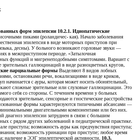
;
зованных форм эпилепсии
10.2.1. Идиопатические
-височными пиками (роландичес- кая). Начало заболевания
качественная эпилепсия в виде моторных приступов при
 языка, десны). У больного возникают горловые звуки —
иях в межприступном периоде. «Затылочная
ельных функций и мигренеподобными симптомами. Вариант с
ие зрительных галлюцина­ций в виде разноцветных кругов,
еские парциальные формы
Выделяют 8 видов лобных
ями, остановками речи, вокализациями в виде кри­ков,
п начинается с ауры, которая может носить обонятельный,
зникают сложные зрительные или слуховые галлюцинации. Это
мого себя со стороны. С течением времени у больных
даются зрительные, сенсорные и гностические расстройства
изованные формы характеризуются типичны­ми абсансами —
с минимальными двигательными компонентами или без них.
 диагноз эпилепсии затруднен в связи с большим
ных с рядом других заболеваний в педиатрической практике.
але приступа; возможность ауры как предчувствия приступа;
нания; возможность уринации при при­ступе; любое время
а; наличие в ЭЭГ эпилептической активности.
10.3.