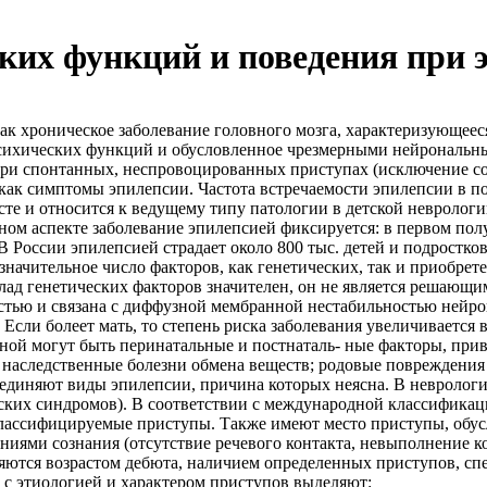
ких функций и поведения при 
ак хроническое заболевание головного мозга, характеризующе
сихических функций и обусловленное чрезмерными нейрональным
при спонтанных, неспровоцированных приступах (исключе­ние с
 как симптомы эпилепсии. Частота встречаемости эпилепсии в п
асте и относится к ведущему типу патологии в детской невролог
ном аспекте заболевание эпилепсией фиксируется: в первом полуг
й. В России эпилепсией страдает около 800 тыс. детей и подрост
зна­чительное число факторов, как генетических, так и приобр
клад генетичес­ких факторов значителен, он не является решаю
­тью и связана с диффузной мембранной нестабильностью нейр
 Если болеет мать, то степень риска заболевания увеличивается 
ной могут быть перинатальные и постнаталь- ные факторы, при
 наследственные болезни обмена веществ; родовые повреждения
единяют виды эпилепсии, причина кото­рых неясна. В невроло
ких синдромов). В соответствии с международной классификаци
еклассифицируемые приступы. Также имеют место приступы, об
ями сознания (отсутствие речевого контакта, невыполнение ко
ются возрастом дебюта, наличи­ем определенных приступов, сп
 с этиологией и характером приступов выделяют: