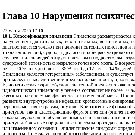
Глава 10 Нарушения психичес
27 марта 2025 17:16
10.1. Классификация эпилепсии
Эпилепсия рассматривается к
нарушениями двигательных, чувствительных, вегетатив­ных, п
диагностируется только при наличии повторных при­ступов и 
тивная эпилепсия), судороги другого типа не рассматриваются
случаев эпилепсия дебютирует в детском и подростковом воз­р
судорожной готов­ностью незрелого головного мозга. В возраст
лет — 20 %; от 3 до 6 лет — 36 %; от 6 до 12 лет — 14 % дете
Эпилепсия является гетерогенным заболеванием, и существует 
принадле­жит наследственной предрасположенности, и, хотя в
Идиопатическая форма обусловлена генной предрасположеннос
идиопатической эпилеп­сии у ребенка составляет не более 10 %.
связаны с наличием морфологических изменений мозга. Причи
развития; внутриутробные инфекции; хромосомные синдро­мы;
черепно- мозговые травмы; опухоли. Криптогенные формы объ
приступов, так и классификацию форм эпилепсии (эпилептичес
фокальные, локально обусловлен­ные), генерализованные и н
приступы. Сложные парциальные приступы проходят с нарушени
или измененном сознании. Эпилептические синдромы определя
и прогноза. По международной классифика­ции, в соответствии