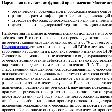
Нарушения психических функций при эпилепсии
Многие исс
органические поражения мозга, обусловливающие очагов
ранний возраст манифестации заболевания, приводящий 
стрессовые факторы, сопровождающие наличие эпилептич
действие противосудорожной терапии на эмоциональную,
Наиболее значительные изменения психики исследователи отме
заболевания. Его негативная роль на первом году жизни прояв
интеллектуальные нарушения на­блюдаются в 65 % случаев, от 6 м
Нейропсихолог
ическая картина нарушений ВПФ в детском возра
вторичным нару­шениям и к компенсаторным изменениям ВПФ
Личностные и эмоциональные изменения в виде дурашливости, 
отмечают возникновение дефектов в перцептивно-пространствен
нарастание при длительном течении эпилепсии. Л. А. Троицка
следственными нарушениями, сопровождающимися судорожным с
психологических функциональных системах имеет свои особен
эпилептической активности, умственное развитие ребенка и с
расположении очага в левом полушарии. Вовлечение в патоло
правленной предметной деятельности), нарушению поведения.
праксиса и зрительно- пространственного гнозиса, а также тр
дебют заболевания (до 1 года), наличие правосто­ронних парц
лечебных и реабилитационных процедур позволяют предотврати
про­ведении коррекционных мероприятий достигаются в группе
провести более тонкую оценку состояния психических процессо