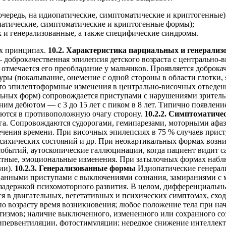
чередь, на идиопатические, симптоматические и криптогенные)
ати­ческие, симптоматические и криптогенные формы);
 и ге­нерализованные, а также специфические синдромы.
их принципах.
10.2. Характеристика парциальных и генерали
— доброкачественная эпилеп­сия детского возраста с центрально
ом отмечается его преобладание у мальчиков. Прояв­ляется добро
ры (по­калывание, онемение с одной стороны в области глотки,
сто эпилептоформные изменения в центрально-височных отведен
альных форм) сопровождается приступами с нарушениями зри­т
здним дебютом — с 3 до 15 лет с пиком в 8 лет. Типично появлен
аются в противоположную очагу сторону.
10.2.2. Симптоматич
га. Сопровождаются судорогами, гемипарезами, моторными афази
чения времени. При височных эпилепсиях в 75 % случаев присту
х психических состояний и др. При неокартикалъных формах во
обытий, аутоскопические галлюцинации, когда пациент видит са
стные, эмоциональные изменения. При затылочных формах наблю
ии).
10.2.3. Генерализованные формы
Идиопатические генерал
зованными приступами с выключениями сознания, замира­ниями 
­держкой психомоторного развития. В целом, дифференциальный
я в двигательных, вегетативных и психических симптомах, сход
 воз­расту время возникновения; любое положение тела при нач
измов; наличие выключенного, измененного или сохранного соз
первентиляции, фотостимуляции; нередкое снижение интел­лект