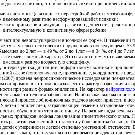
ледователи считают, что изменения психики при эпилеп­сии воз
ые и си­стемные (связанные с перестройкой работы мозга) дисф
к изме­ненному развитию несформировавшейся психики;
еских припадков и ведущие к развитию депрессии, тревожност
 ин­теллектуальную и когнитивную сферы ребенка.
ча­ют при левополушарной и височной ее форме. В изменении п
ля­ется в тяжелых психических нарушениях в последующем в 53 %
есяцев до 2 лет — в 49 %, от 2 до 4 лет — в 34 %, от 4 до 7 лет 
­сте имеет сложный характер. Это связано с тем, что выявляемые
, имеющим разную возрастную специфику.
потери чувства дистанции, эйфории могут возникать при лобной
ной сфере (топологические, проектив­ные, координатные предст
я (2007) провела нейропсихологическое исследование познавате
инд­ромом, в котором показала, что характер созревания и фо
ности при разных формах эпилепсии. На характер
нейропсихоло
тепень тяжести течения заболевания. Наибольшая выраженность
гический процесс лобно-височных отделов может привести к це
 У детей с эпилепсией, затрагивающей теменно-затылочные отд
удности в обучении по чтению и письму. На разные виды речевых
иальных припадков, лобная локализация эпилептическо­го очага.
ть развитие ум­ственной отсталости у большинства больных. П
 детей с умеренной и легкой степенью умственной отсталости.
в, по­казывает, что, несмотря на своевременное адекватное леч