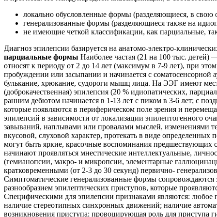
локально обусловленные формы (разделяющиеся, в свою о
генерализованные формы (разделяющиеся также на идиоп
не имеющие четкой классификации, как парциальные, так
Диагноз эпилепсии базируется на анатомо-электро-клиническ
парциальные формы
Наиболее частая (21 на 100 тыс. детей) 
относят к периоду от 2 до 14 лет (максимум в 7-9 лет), при эт
пробуждении или засыпании и начинается с соматосенсорной ау
булькание, хрюкание, судо­роги мышц лица. На ЭЭГ имеют ме
(доброкачественная) эпилепсия (20 % идиопатических, парци
ранним дебютом начинается в 1-13 лет с пиком в 3-6 лет; с по
которые появляются в периферическом поле зрения и перемещ
эпилепсий в зависимости от локализации эпилептогенного оча
завываний, наплывами или провалами мыслей, изменениями те­
вкусовой, слуховой характер, про­текать в виде определенны
могут быть яркие, красочные воспоми­нания предшествующих с
начинают проявляться мнестические интеллектуальные, лично
(гемианопсии, макро- и микропсии, эле­ментарные галлюцинац
кратковременными (от 2-3 до 30 секунд) первично- генерали
Симптоматические генерализованные формы сопровождаются за
разнообразием эпилептических приступов, которые про­являютс
Специфическими для эпилепсии признаками являются: любое по
наличие стереотипных синхронных движений; наличие автомат
возникновения приступа; провоцирующая роль для приступа ги