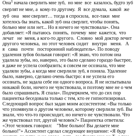
1
Она
начала сверлить мне зуб, но мне все казалось, будто зуб
сверлят
не мне, а кому-то другому. Я все думала, какой же
зуб она мне
сверлит… тогда я спросила, все-таки мне
хотелось бы знать, какой зуб она сверлит, чтобы понять,
больно мне или нет... Но я ничего не чувствовала». Она
добавляет: «Я пытаюсь понять, почему мне кажется, что
лечат не меня, а кого-то другого. Словно мой доктор лечит
другого человека, но этот человек сидит внутри меня. А
я сама почти посторонний наблюдатель». По поводу
удаления зубов больная говорит: «Я знаю, что потом она
удалила зубы, но, наверно, это было сделано гораздо быстрее,
я даже не успела сообразить; я совсем не осознала, что мне
удаляли зубы, а когда мне сверлили зуб, я поняла. Удаление
было, наверно, сделано очень быстро: я не успела его
осознать, не задала себе ни одного вопроса. Я не испытывала
никакой боли, ничего не чувствовала, и поэтому мне не о чем
было спрашивать. Я спала». Подчеркнем, что до сих пор
пациентка беседовала только с тем, кто ее гипнотизировал.
Следующий вопрос был задан моим ассистентом: «Вы только
что упомянули о другом человеке, которому сверлили зуб. Вы
знали, что что-то происходит, но ничего не чувствовали. Что
же чувствовал тот, другой человек?» Пациентка ответила:
«Этот человек говорил: "Мне больно! Вы делаете мне
больно!"» Ассистент сделал следующее внушение: «Я буду