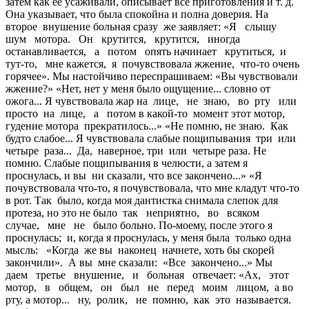
затем как ее усаживали, описывает все приготовления и т. д.
Она указывает, что была спокойна и полна доверия. На
второе внушение больная сразу же заявляет: «Я слышу
шум мотора. Он крутится, крутится, иногда
останавливается, а потом опять начинает крутиться, и
тут-то, мне кажется, я почувствовала жжение, что-то очень
горячее». Мы настойчиво переспрашиваем: «Вы чувствовали
жжение?» «Нет, нет у меня было ощущение... словно от
ожога... Я чувствовала жар на лице, не знаю, во рту или
просто на лице, а потом в какой-то момент этот мотор,
гудение мотора прекратилось...» «Не помню, не знаю. Как
будто слабое... Я чувствовала слабые пощипывания три или
четыре раза... Да, наверное, три или четыре раза. Не
помню. Слабые пощипывания в челюсти, а затем я
проснулась, и вы ни сказали, что все закончено...» «Я
почувствовала что-то, я почувствовала, что мне кладут что-то
в рот. Так было, когда моя дантистка снимала слепок для
протеза, но это не было так неприятно, во всяком
случае, мне не было больно. По-моему, после этого я
проснулась; и, когда я проснулась, у меня была только одна
мысль: «Когда же вы наконец начнете, хоть бы скорей
закончили». А вы мне сказали: «Все закончено...» Мы
даем третье внушение, и больная отвечает: «Ах, этот
мотор, в общем, он был не перед моим лицом, а во
рту, а мотор... ну, ролик, не помню, как это называется.