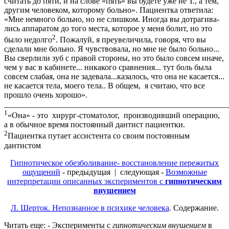
считать до пяти, и на слове «пять» вы будете уже не Т., а тем,
другим человеком, которому больно». Пациентка ответила:
«Мне немного больно, но не слишком. Иногда вы дотрагива­
лись аппаратом до того места, которое у меня болит, но это
2
было недолго
. Пожалуй, я преувеличила, говоря, что вы
сделали мне больно. Я чувствовала, но мне не было больно...
Вы сверлили зуб с правой стороны, но это было совсем иначе,
чем у вас в кабинете... никакого сравнения... тут боль была
совсем слабая, она не задевала...казалось, что она не касается...
не касается тела, моего тела.. В общем, я считаю, что все
прошло очень хорошо».
_______________________________________________________
1
«Она» - это хирург-стоматолог, производивший операцию,
а в обычное время постоянный дантист пациентки.
2
Пациентка путает ассистента со своим постоянным
дантистом
Гипнотическое обезболивание- восстановление пережитых
ощущений
- предыдущая | следующая -
Возможные
интерпретации описанных экспериментов с
гипнотическим
внушением
Л. Шерток. Непознанное в психике человека
. Содержание.
Читать еще: - Эксперименты с
гипнотическим внушением
в