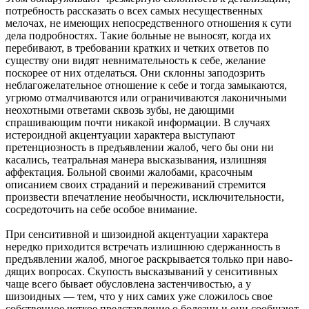
по­требность рассказать о всех самых несущественных
мелочах, не имеющих непосредственного отношения к сути
дела подроб­ностях. Такие больные не выносят, когда их
перебивают, в тре­бовании кратких и четких ответов по
существу они видят не­внимательность к себе, желание
поскорее от них отделаться. Они склонны заподозрить
неблагожелательное отношение к себе и тогда замыкаются,
угрюмо отмалчиваются или огра­ничиваются лаконичными
неохотными ответами сквозь зубы, не дающими
спрашивающим почти никакой информации. В случаях
истероидной акцентуации характера выступают
претенциозность в предъявлении жалоб, чего бы они ни
касались, театральная манера высказывания, излишняя
аффектация. Больной своими жалобами, красочным
описанием своих стра­даний и переживаний стремится
произвести впечатление не­обычности, исключительности,
сосредоточить на себе особое внимание.
При сенситивной и шизоидной акцентуации харак­тера
нередко приходится встречать излишнюю сдержанность в
предъявлении жалоб, многое раскрывается только при наво­
дящих вопросах. Скупость высказываний у сенситивных
чаще всего бывает обусловлена застенчивостью, а у
шизоидных — тем, что у них самих уже сложилось свое
собственное четкое пред­ставление о болезни и они сообщают