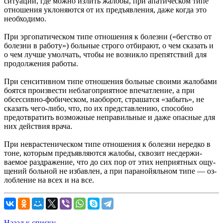
ситуации, где можно излить жалобы, при апа­тическом типе
отношения уклоняются от их предъявления, даже когда это
необходимо.
При эргопатическом типе отно­шения к болезни («бегство от
болезни в работу») больные строго отбирают, о чем сказать и
о чем лучше умолчать, чтобы не возникло препятствий для
продолжения работы.
При сен­ситивном типе отношения больные своими жалобами
боятся произвести неблагоприятное впечатление, а при
обсессивно-фобическом, наоборот, страшатся «забыть», не
сказать чего-либо, что, по их представлению, способно
предотвратить воз­можные неправильные и даже опасные для
них действия врача.
При неврастеническом типе отношения к болезни нередко в
тоне, которым предъявляются жалобы, сквозит несдержи­
ваемое раздражение, что до сих пор от этих неприятных ощу­
щений больной не избавлен, а при паранойяльном типе — оз­
лобление на всех и на все.
Назад к списку