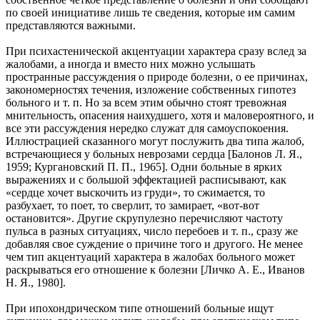
по своей инициативе лишь те сведения, которые им самим
представляются важными.
При психастенической акцентуации характера сразу вслед за
жа­лобами, а иногда и вместо них можно услышать
пространные рассуждения о природе болезни, о ее причинах,
закономер­ностях течения, изложение собственных гипотез
больного и т. п. Но за всем этим обычно стоят тревожная
мнительность, опа­сения наихудшего, хотя и маловероятного, и
все эти рассуж­дения нередко служат для самоуспокоения.
Иллюстрацией сказанного могут послужить два типа жалоб,
встречающиеся у больных неврозами сердца [Балонов Л. Я.,
1959; Кургановский П. П., 1965]. Одни больные в ярких
выражениях и с боль­шой эффектацией расписывают, как
«сердце хочет выскочить из груди», то сжимается, то
разбухает, то поет, то сверлит, то замирает, «вот-вот
остановится». Другие скрупулезно перечис­ляют частоту
пульса в разных ситуациях, число перебоев и т. п., сразу же
добавляя свое суждение о причине того и дру­гого. Не менее
чем тип акцентуаций характера в жалобах боль­ного может
раскрываться его отношение к болезни [Личко А. Е., Иванов
Н. Я., 1980].
При ипохондрическом типе отношений больные ищут