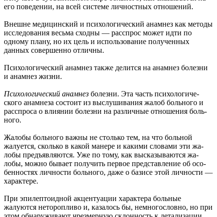
его поведении, на всей системе личностных отношений.
Внешне медицинский и психологический анамнез как методы
исследования весьма сходны — расспрос может идти по
одному плану, но их цель и использование полученных
данных совершенно отличны.
Пси­хологический анамнез также делится на анамнез болезни
и анамнез жизни.
Психологический анамнез
болезни. Эта часть психологиче­
ского анамнеза состоит из выслушивания жалоб больного и
расспроса о влиянии болезни на различные отношения боль­
ного.
Жалобы больного важны не столько тем, на что больной
жалуется, сколько в какой манере и какими словами эти жа­
лобы предъявляются. Уже по тому, как высказываются жа­
лобы, можно бывает получить первое представление об осо­
бенностях личности больного, даже о базисе этой личности —
характере.
При эпилептоидной акцентуации характера больные
жалуются неторопливо и, казалось бы, немногословно, но при
этом обнаруживают чрезмерную склонность к детализации,