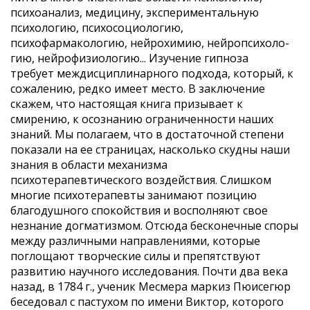
психоанализ, меди­цину, экспериментальную
психологию, психосоциоло­гию,
психофармакологию, нейрохимию, нейропсихоло­
гию, нейрофизиологию... Изучение гипноза
требует междисциплинарного подхода, который, к
сожале­нию, редко имеет место. В заключение
скажем, что настоящая книга при­зывает к
смирению, к осознанию ограниченности наших
знаний. Мы полагаем, что в достаточной степени
пока­зали на ее страницах, насколько скудны наши
знания в области механизма
психотерапевтического воздействия. Слишком
многие психотерапевты занимают позицию
благодушного спокойствия и восполняют свое
незнание догматизмом. Отсюда бесконечные споры
между различными направлениями, которые
поглощают творческие силы и препятствуют
развитию научного исследования. Почти два века
назад, в 1784 г., ученик Месмера маркиз Пюисегюр
беседовал с пастухом по имени Виктор, которого