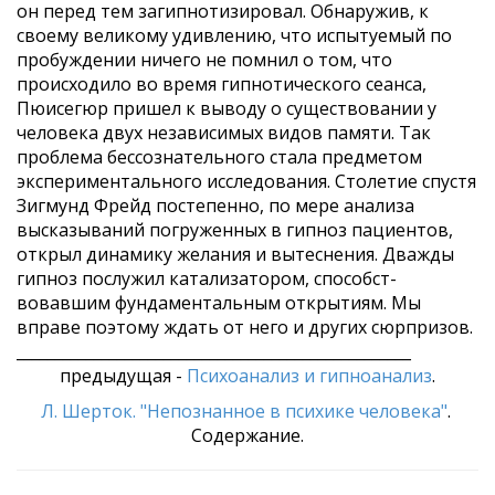
он перед тем загипнотизировал. Обнаружив, к
своему великому удивлению, что испы­туемый по
пробуждении ничего не помнил о том, что
происходило во время гипнотического сеанса,
Пюисегюр пришел к выводу о существовании у
человека двух независимых видов памяти. Так
проблема бессознатель­ного стала предметом
экспериментального исследова­ния. Столетие спустя
Зигмунд Фрейд постепенно, по мере анализа
высказываний погруженных в гипноз пациентов,
открыл динамику желания и вытеснения. Дважды
гипноз послужил катализатором, способст­
вовавшим фундаментальным открытиям. Мы
вправе поэтому ждать от него и других сюрпризов.
___________________________________________________
предыдущая -
Психоанализ и гипноанализ
.
Л. Шерток. "Непознанное в психике человека"
.
Содержание.