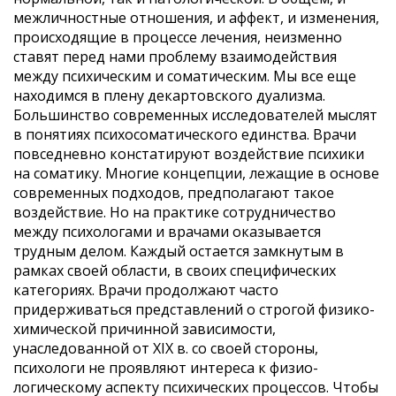
межличностные отношения, и аффект, и изменения,
происходящие в процессе лечения, неиз­менно
ставят перед нами проблему взаимодействия
между психическим и соматическим. Мы все еще
находимся в плену декартовского дуализма.
Большин­ство современных исследователей мыслят
в понятиях психосоматического единства. Врачи
повседневно констатируют воздействие психики
на соматику. Многие концепции, лежащие в основе
современных подходов, предполагают такое
воздействие. Но на практике сотрудничество
между психологами и врачами оказы­вается
трудным делом. Каждый остается замкнутым в
рамках своей области, в своих специфических
категориях. Врачи продолжают часто
придерживаться представлений о строгой физико-
химической причин­ной зависимости,
унаследованной от XIX в. со своей стороны,
психологи не проявляют интереса к физио­
логическому аспекту психических процессов. Чтобы