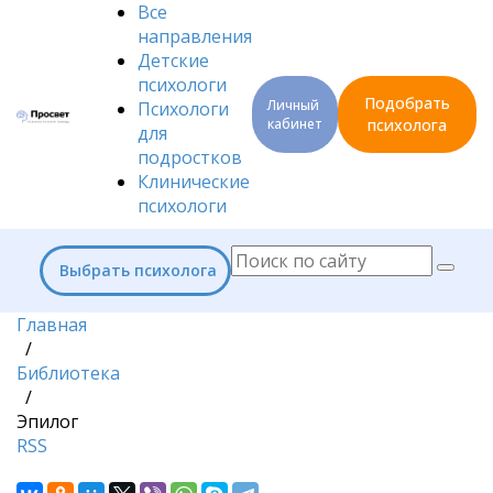
Все
направления
Детские
психологи
Подобрать
Личный
Психологи
кабинет
психолога
для
подростков
Клинические
психологи
Выбрать психолога
Главная
/
Библиотека
/
Эпилог
RSS