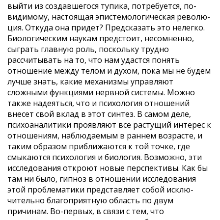
выйти из создавшегося тупика, потребуется, по-
видимому, настоящая эпистемологическая револю­
ция. Откуда она придет? Предсказать это нелегко.
Биологическим наукам предстоит, несомненно,
сыграть главную роль, поскольку трудно
рассчитывать на то, что нам удастся понять
отношение между телом и духом, пока мы не будем
лучше знать, какие меха­низмы управляют
сложными функциями нервной системы. Можно
также надеяться, что и психология отноше­ний
внесет свой вклад в этот синтез. В самом деле,
психоаналитики проявляют все растущий интерес к
отношениям, наблюдаемым в раннем возрасте, и
таким образом приближаются к той точке, где
смыка­ются психология и биология. Возможно, эти
исследо­вания откроют новые перспективы. Как бы
там ни было, гипноз в отношении иссле­дования
этой проблематики представляет собой исклю­
чительно благоприятную область по двум
причинам. Во-первых, в связи с тем, что