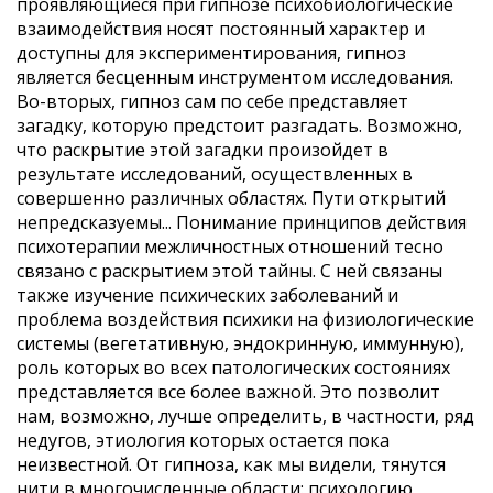
проявляющиеся при гипнозе психобиологические
взаимодействия носят постоянный характер и
доступны для эксперименти­рования, гипноз
является бесценным инструментом исследования.
Во-вторых, гипноз сам по себе представ­ляет
загадку, которую предстоит разгадать. Возможно,
что раскрытие этой загадки произойдет в
результате исследований, осуществленных в
совершенно различ­ных областях. Пути открытий
непредсказуемы... Понимание принципов действия
психотерапии межличностных отношений тесно
связано с раскрытием этой тайны. С ней связаны
также изучение психических заболеваний и
проблема воздействия психики на физиологические
системы (вегетативную, эндокрин­ную, иммунную),
роль которых во всех патологических состояниях
представляется все более важной. Это позволит
нам, возможно, лучше определить, в част­ности, ряд
недугов, этиология которых остается пока
неизвестной. От гипноза, как мы видели, тянутся
нити в много­численные области: психологию,