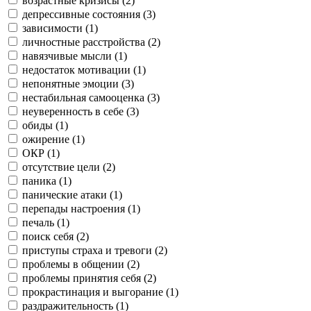
возрастные кризисы (
2
)
депрессивные состояния (
3
)
зависимости (
1
)
личностные расстройства (
2
)
навязчивые мысли (
1
)
недостаток мотивации (
1
)
непонятные эмоции (
3
)
нестабильная самооценка (
3
)
неуверенность в себе (
3
)
обиды (
1
)
ожирение (
1
)
ОКР (
1
)
отсутствие цели (
2
)
паника (
1
)
панические атаки (
1
)
перепады настроения (
1
)
печаль (
1
)
поиск себя (
2
)
приступы страха и тревоги (
2
)
проблемы в общении (
2
)
проблемы принятия себя (
2
)
прокрастинация и выгорание (
1
)
раздражительность (
1
)