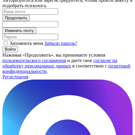
Авторизуйтесь или зарегистрируйтесь, чтобы пройти анкету и
подобрать психолога.
Продолжить
Изменить почту
Запомнить меня
Забыли пароль?
Войти
Нажимая «Продолжить», вы принимаете условия
пользовательского соглашения
и даете свое
согласие на
обработку персональных данных
в соответствии с
политикой
конфиденциальности
.
Регистрация