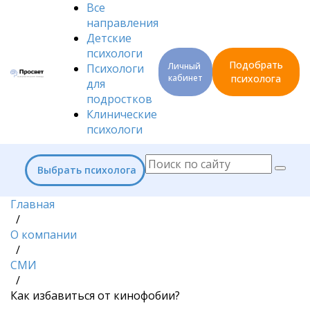
Все
направления
Детские
психологи
Подобрать
Личный
Психологи
кабинет
психолога
для
подростков
Клинические
психологи
Выбрать психолога
Главная
/
О компании
/
СМИ
/
Как избавиться от кинофобии?