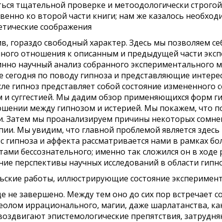
ься тщательной проверке и метоодологически строгой
твен­но ко второй части книги; нам же казалось необх
етические соображения
ив, гораздо свободный
характер.
Здесь
мы
позволяем
се
ного отношения к описанным и предыдущей части эксп
нно научный анализ собранного экспериментального м
е
сегодня
по
поводу
гипноза
и представляющие интере
ле гипноз представляет собой состояние измененного с
м
и
суггестией.
Мы
дадим обзор применяющихся форм ги
ошении между гипнозом и истерией. Мы покажем, что п
и. Затем мы проанализируем причины некоторых сомнени
пии. Мы увидим, что главной проблемой является здесь
 гипноза и аффекта рассматривается нами в рамках бо
ами бессознательного; именно так сложился он в ходе 
ие перспективы научных исследований в области гипно
ьские ра­боты, иллюстрирующие состояние эксперимен
е не завершено. Между тем оно до сих пор встречает со
олом иррационально­го, магии, даже шарлатанства, ка
 воздвигают эпистемологические препятст­вия, затрудн