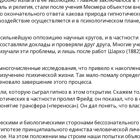
дробно излагать ее эволюцию. Главное заключалось в 
ь и религия, стали после учения Месмера объектом вн
но окончательного ответа: какова природа гипнотическо
оздействие осуществляется и в психоло­гическом плане,
сильней­шую оппозицию научных кругов, и в частности 
составляли доклады и проверяли друг друга, Многие
уч
изучали эти проблемы, и лишь после работ Шарко (1882
многочисленные
исследования,
что
привело
к
накоплен
 изучению психической жизни. Так
мало-помалу определ
новало завершение этого процесса.
оли, которую сыграл
гипноз в этом открытии. Скажем то
отических
в
частности
пролил
Фрейд: он показал,
что
в
нятие трансфера («переноса»). Он дал понять, что вла
скими и биологическими сторонами бессознательного о
 гипотезе принципиального единства человеческой личн
ое. На этом положении мы строим наши попытки объяс