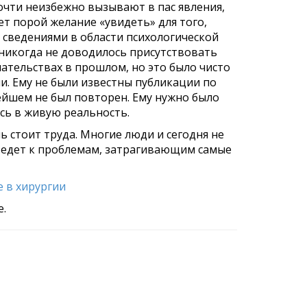
чти неизбеж­но вызывают в пас явления,
т порой желание «увидеть» для того,
 сведениями в области психологической
 никогда не доводилось присутст­вовать
атель­ствах в прошлом, но это было чисто
и. Ему не были известны публикации по
нейшем не был повторен. Ему нужно было
сь в живую реальность.
ь стоит труда. Многие люди и сегодня не
ведет к проблемам, затраги­вающим самые
 в хирургии
е.