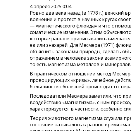
4 апреля 2025 0:04
Ровно два века назад (в 1778 г.) венский
волнение и про­тест в научных кругах сво
— «магнетического флюида» и что с по­мо
соматические изменения. Этим объясняются
которые раньше приписывались вмешатель
ев или знахарей. Для Месмера (1971) флюид
объяснить законами при­роды, сделать объ
отражением в человеке закона всемирного
то есть маг­нетизма металлов и минералов
В практическом отношении метод Месмера 
провоцирующих «кризы», лечеб­ное действ
большинство болезней происходит от нера
Последователи Месмера заметили, что криз
воздействию «магнетизма», с ним происход
характеризуется, в частности, особенно 
Теория животного магнетизма служила пр
состояние называлось в разное время «ма