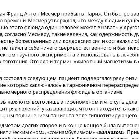
 врач Франц Антон Месмер прибыл в Париж. Он быстро з
его времени. Месмер утверж­дал, что между людьми суще
щью этого флюида один человек может вызвать у друго
, согласно Месмеру, такие явления, как одержимость ду
ству божественных или колдовских сил и составляли о
 не таия
л в себе ничего сверхъестественного и был нек
ектом научного эксперимента и ис­пользовать в лечебн
 тяготения. Отсюда и термин «животный магнетизм» в 
.
состоял в следующем: пациент подвергался ряду физиче
ие которых заключалось в гармоничном перераспредел
вномерного рас­пределения флюида в организме.
ы явля­ются всего лишь эпифеноменом и что суть дела 
ит ряд явлений, указывающих, что он находится в каком
сильным подчинением пациента воле гипнотизирующего.
едметом долгих споров и в конце концов была вытесне
гнетическим сном», «сомнамбулизмом» «
гипнозом
». При