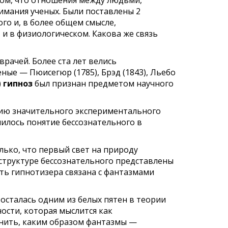
том, что отношения между людьми,
имания ученых. Были поставлены 2
го и, в более общем смысле,
 и в физиологическом. Какова же связь
врачей. Более ста
лет велись
еные — Пюисегюр
(1785),
Брэд
(1843), Льебо
)
гипноз
был признан предметом научного
ию значительного экспериментального
илось понятие бессознатель­ного
в
лько, что первый свет на природу
структуре
бессознательного
представлены
сть гипнотизера связана с фантазмами
сталась одним из белых пятен в теории
ости, которая мыслится как
нить, каким образом фантазмы —