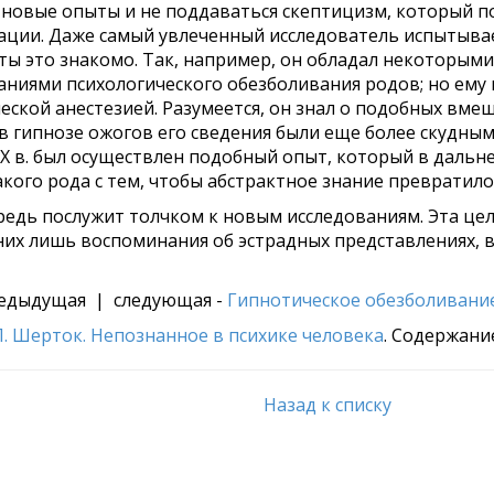
новые опыты и не поддаваться скептицизм, который по
ации. Даже самый увлеченный исследова­тель испытывае
ы это знако­мо. Так, например, он обладал некоторыми
ваниями психологического обезболи­вания родов; но ему
ской анестезией. Разумеется, он знал о подобных вмеш
 гипнозе ожогов его сведения были еще более скудным
XIX в. был осуществлен подобный опыт, который в даль
кого рода с тем, чтобы абстрактное знание превратило
ередь послужит толчком к новым исследованиям. Эта цел
их лишь воспоминания об эстрадных представлениях, 
едыдущая | следующая -
Гипнотическое обезболивание
Л. Шерток. Непознанное в психике человека
. Содержани
Назад к списку