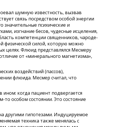
авоевал шумную известность, вызвав
ствует связь посредством особой энергии
го значительные психические и
хами, изгнание бесов, чудесные исцеления,
бласть компетенции священников, чароде­
ой физи­ческой силой, которую можно
ых целях. Флюид представлялся
Месмеру
отличие от «минерального магнетизма»,
ских воздействий (пассов),
ении флюида. Месмер считал, что
в ином: когда пациент подвергается
-то особом состоянии. Это состоя­ние
на другими гипотезами. Индуцируемое
меняемая техника также менялась с