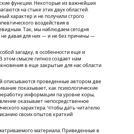
ские функции. Некоторые из важнейших
гаются на стыке этих двух областей.
ный характер и не получили строго
апевти­ческого воздействия в
чевидным. Так, мы наблюдаем сегодня
не давая для них — и не без причины —
собой загадку, в особенности еще и
В этом смысле гипноз создает нам
кнове­ния в еще закрытые для нас области
вой опи­сываются проведенные автором две
вание показывает, как пси­хологические
реработку информации па уровне коры,
авление оказывает непосредственное
ического
характера.
Чтобы
дать
читателю
описанию своих опытов краткий
ссматриваемого материала. Приведенные в