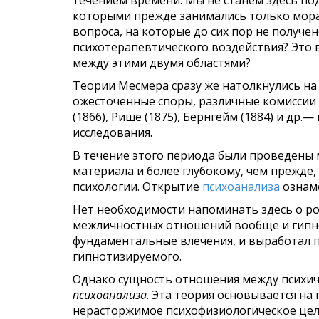
течением времени. Мы не станем здесь по
которыми прежде занимались только морал
вопроса, на которые до сих пор не получе
психотерапевтического воздей­ствия? Это в
между этими двумя областями?
Теории Месмера сразу же натолкнулись на 
ожесточенные споры, различные комиссии 
(1866), Рише
(1875), Бернгейм
(1884)
и др.— 
исследования.
В течение
этого
периода
были
проведены
материала и более глубокому, чем прежде,
психологии. Открытие
психоанализа
ознаме
Нет необходимости напоминать здесь о р
межличностных отношений вообще и
гипн
фундаментальные влечения, и выработал по
гипнотизируемого.
Однако сущность отношения между психиче
психоанализа
. Эта теория основывается на
нерасторжимое психофизиологическое цел