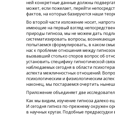
ней конкретные данные должны подвергат
может, если пожелает, перейти непосредс
фактов, на которых базируются наши теор
Во второй части изложение носит, напрот
имеющие на первый взгляд непосредствен
природы гипноза, мы не можем дать подли
систематизировать вопросы,
возникающи
попытаемся
сформулировать,
в
каком смыс
нас к проблеме отношения между
гипнозо
вызвавший столько споров
вопрос об отн
установить специфику гипнотической связ
наблюдаемых сегодня
в области
психотера
аспекта
межличностных отношений. Вопрос
психологическим и физиологическим аспект
наконец, мы постараемся очертить нынешн
Приложение объединяет две исследовател
Как мы видим, изучение гипноза далеко ещ
И сегодня гипноз по-прежнему окружен оре
в научных кругах. Подобные предрассудки