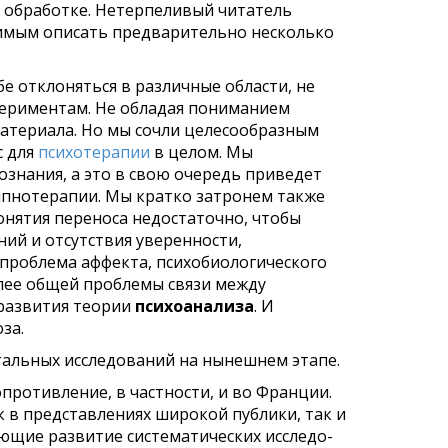
 обработке. Нетерпеливый читатель
одимым описать предварительно несколько
бе отклоняться в различные области, не
ериментам. Не обладая пони­манием
ате­риала. Но мы сочли целесообразным
с
для
психотерапии
в
целом. Мы
ознания, а это в свою очередь приведет
пнотерапии. Мы кратко затронем также
онятия переноса недостаточно, чтобы
й и отсутствия уверен­ности,
 проблема аффекта,
психобиологического
лее общей проблемы связи между
раз­вития теории
психоанализа
. И
за.
тальных исследований на нынешнем этапе.
про­тивление, в частности, и во Франции.
к в представлениях широкой публики, так и
яющие развитие систематических исследо­