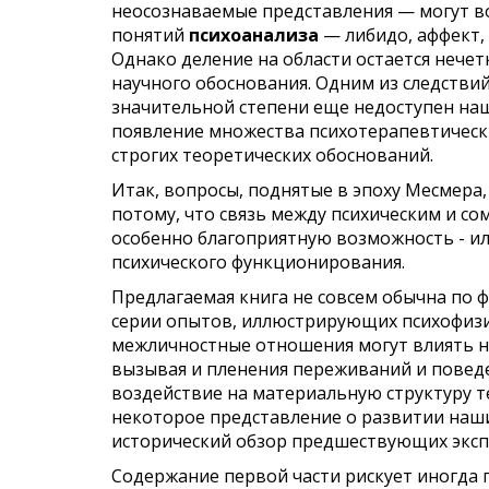
неосознаваемые представле­ния — могут 
понятий
психоанализа
— либидо, аффект, 
Однако деление на области остается нечет
научного обоснования. Одним из следствий
значительной степени еще недо­ступен на
появление множества психотерапевтически
строгих теоретических обоснований.
Итак, вопросы, поднятые в эпоху Месмера
потому, что связь между психическим и со
особенно благоприятную возможность - или
психического функционирования.
Предлагаемая книга не совсем обычна по ф
серии опытов, ил­люстрирующих психофизио
межличностные отношения могут влиять н
вызывая и пленения переживаний и поведе
воздействие на материальную струк­туру т
некоторое
представление
о
развитии
наш
исторический обзор предшеству­ющих экс
Содержание первой части рискует иногда 