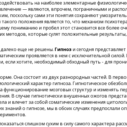
воздействовать на наиболее элементарные физиологиче
влечение — являются, впрочем, пограничными и распола
ким, поскольку сами эти понятия сохра­няют умозритель
 такого положения является то, что механизм психотер
шему пониманию и пробел этот становится все более о
х методов, которые сулят положительные результаты, 
, далеко еще не решены.
Гипноз
и сегодня представляет 
матическим проявляется в нем с исключительной силой. 
, если хотите, необходимый обходный путь - для прони
орме. Она состоит из двух разнородных частей. В пер
логический характер гипно­за. Гипнотическое обезболи
а
функционирование
мозговых
структур
и
изменять пе
ния. В случае гипнотически внушенных ожогов предст
ела и влечет за собой соматические изменения цитолог
их
знаний о гипнозе, мы в обоих случаях предпослали 
периментов.
показаться слишком сухим в силу самого характера ра