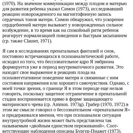
(1970). На значение коммуникации между плодом и матерью
для разви­тия ребенка указал Симон (1973), исследовавший
реакцию новорожденного на магнитофонную запись
сердечных тонов матери. Симон обнаружил, что ускорение
сердцебиений матери вызывает у новорожденных сильное
возбуж­дение, в то время как на спокойный ритм ребенок
реагирует нормализацией поведения и быстрым засыпанием
(ср. также Clauser, 1971).
Я сам в исследованиях пренатальных фантазий и снов,
постоянно встреча­ющихся в психоаналитической работе,
исходил из того, что бессознательное ядро Я эмбриона
формируется уже в период внутриматочного развития. Это
находит свое выражение в реакциях плода на
психовегетативное поведение ма­тери и связанные с ним
состояния напряжения или хорошего самочувствия. Однако, с
моей точки зрения, о границе Я в этом периоде еще нельзя
говорить, поскольку защитное отграничение в пренатальной
стадии воспринимается пря­мо в форме защищающего
материнского чрева (ср. Ammon. 1973g). Грабер (1970, 1972) в
этом же смысле говорил о бессознательном «пренатальном Я»
и придер­живался мнения, что при психоанализе ситуация
внутриутробной жизни может быть представлена так
называемым «двойным единством переживаний». Соот­
ветствующие наблюдения описаны Бургер-Пиажет (1973).