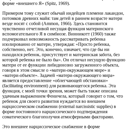
форме «внешнего Я» (Spitz, 1969).
Примером тому служит обычай индейцев племени лакандон,
потомков древних майя: там детей в раннем возрасте матери
везде носят с собой (Ammon, 1966). Здесь становится
чувственно отчетливой несущая функция материнс­кого
вспомогательного Я в симбиозе. Винникотт (1960) также
подчеркивал не­возможность рассматривать ребенка
изолированно от матери, утверждая: «Про­сто ребенка,
собственно, нет. Это, конечно, означает, что где бы ни
находился ребенок, присутствует и материнская забота, без
которой ребенка не было бы». Он отличал несущую функцию
матери от ее функции либидинозно загружен­ного объекта,
говоря в этом смысле о «матери-окружающем мире» и
«матери-объекте». Задачей «матери-окружающего мира»
является предоставление «об­легчающей обстановки»
(facilitating environment) для развивающегося ребен­ка. Эта
функция, с моей точки зрения, может быть также описана
удачным выражением Феничела, который говорит о том, что
ребенок для своего разви­тия нуждается во внешнем
нарциссическом снабжении (external narcissistic supplies) в
форме постоянного нарциссического подтверждения
соматическо­го благополучия атмосферными факторами.
Это внешнее нарциссическое снабжение в форме