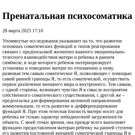
Пренатальная психосоматика
28 марта 2025 17:10
Упомянутые исследования указывают на то, что развитие
основных со­матических функций и типов реагирования
связано с предпосылкой жизненно важного эмоционально-
телесного взаимодействия матери и ребенка в раннем
симбиозе, в ходе которого ребенок интериоризирует
установки и поведение матери по отношению к нему,
развивая тем самым соматическое Я, позволяю­щее с помощью
самой ранней границы Я, то есть соматической, осуществить
первое различение внешнего мира и внутреннего. Тем самым,
с одной сторо­ны, возникает чувство Я в смысле восприятия
собственного соматического существования, с другой же –
предпосылка для формирования активной на­правленной
коммуникации, то есть развитие и дифференцирование
функций Я. При этом телесная близость матери носит для
ребенка не только характер либидинозной загруженности
объекта. С моей точки зрения, она прежде всего выполняет
функцию предоставления матерью ребенку на ранней ступени
его развития постоянной внешней соматической границы Я в