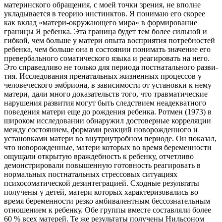
материнского обраще­ния, с моей точки зрения, не вполне
укладывается в теорию инстинктов. Я понимаю его скорее
как вклад «матери-окружающего мира» в формирование
границы Я ребенка. Эта граница будет тем более сильной и
гибкой, чем боль­ше у матери опыта восприятия потребностей
ребенка, чем больше она в со­стоянии понимать значение его
превербального соматического языка и реаги­ровать на него.
Это справедливо не только для периода постнатального разви­
тия. Исследования пренатальных жизненных процессов у
человеческого эмб­риона, в зависимости от установки к нему
матери, дали много доказательств того, что травматические
нарушения развития могут быть следствием неадек­ватного
поведения матери еще до рождения ребенка. Ротмен (1973) в
широ­ком исследовании обнаружил достоверные корреляции
между состоянием, формами реакций новорожденного и
установками матери во внутриутробном периоде. Он показал,
что новорожденные, матери которых во время беремен­ности
ощущали открытую враждебность к ребенку, отчетливо
демонстриро­вали повышенную готовность реагировать в
нормальных постнатальных стрес­совых ситуациях
психосоматической дезинтеграцией. Сходные результаты
получены у детей, матери которых характеризовались во
время беременности резко амбивалентным бессознательным
отношением к ребенку. Обе группы вместе составляли более
60 % всех матерей. Те же результаты получены Нильсоном