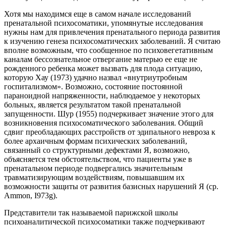
Хотя мы находимся еще в самом начале исследований
пренатальной пси­хосоматики, упомянутые исследования
нужны нам для привлечения пренатального периода развития
к изучению генеза психосоматических заболеваний. Я считаю
вполне возможным, что сообщенное по психовегетативным
каналам бессознательное отвергание матерью ее еще не
рожденного ребенка может выз­вать для плода ситуацию,
которую Хау (1973) удачно назвал «внутриутробным
госпитализмом». Возможно, состояние постоянной
параноидной напряженнос­ти, наблюдаемое у некоторых
больных, является результатом такой пренаталь­ной
запущенности. Шур (1955) подчеркивает значение этого для
возникнове­ния психосоматического заболевания. Общий
сдвиг преобладающих расстройств от эдипального невроза к
более архаичным формам психических заболеваний,
связанный со структурными дефектами Я, возможно,
объясняется тем обстоя­тельством, что пациенты уже в
пренатальном периоде подвергались значитель­ным
травматизирующим воздействиям, повышавшим их
возможности защиты от развития базисных нарушений Я (ср.
Ammon, I973g).
Представители так называемой парижской школы
психоаналитической психосоматики также подчеркивают