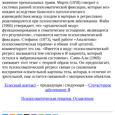
значение пренатальных травм. Марти (1958) говорит о
системах ранней психосоматической фиксации, которые воз­
никают вследствие базисного патологического
взаимодействия между плодом и матерью и регрессивно
реактивируются при психосоматическом заболева­нии. Файн
(1966) утверждает, что «архаический модус
функционирования и соматическое истощение, являющееся
его результатом», становится местом психосоматической
фиксации. Стефанос (1973), чьей работе «Аналитико-
психосоматическая терапия» я обязан этой цитатой,
комментирует это так: «Име­ется в виду: психосоматический
регресс вызывается тем сектором в Я пациен­та, который
остался в эмбриональном состоянии». Сами-Али (1969)
связыва­ет этот тезис с теорией образа тела. Он предполагает,
что психосоматический регресс связан со снижением
восприятия осязательной картины тела, которая, в отличие от
зрительной, еще остается связанной с материнским объектом.
Телесный контакт
– предыдущая | следующая –
Структурное
заболевание Я
Психосоматическая терапия. Оглавление