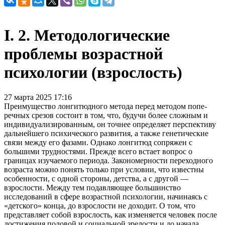
I. 2. Методологические
проблемы возрастной
психологии (взрослость)
27 марта 2025 17:16
Преимущество лонгитюдного метода перед методом попе­
речных срезов состоит в том, что, будучи более сложным и
индивидуализированным, он точнее определяет перспективу
даль­нейшего психического развития, а также генетические
связи между его фазами. Однако лонгитюд сопряжен с
большими трудностями. Прежде всего встает вопрос о
границах изучаемо­го периода. Закономерности переходного
возраста можно по­нять только при условии, что известны
особенности, с одной стороны, детства, а с другой —
взрослости. Между тем подавля­ющее большинство
исследований в сфере возрастной психологии, начинаясь с
«детского» конца, до взрослости не доходит. О том, что
представляет собой взрослость, как изменяется человек пос­ле
достижения половой и социальной зрелости и до начала