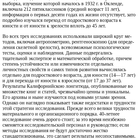
выборка, изучение которой началось в 1932 г. в Окленде,
включала 212 пяти­классников (средний возраст 11 лет),
информация о первых де­сяти годах их жизни отсутствует, зато
подробно изучался пере­ход от подросткового возраста к
юности и от юности к зре­лости вплоть до 45 лет.
Во всех трех исследованиях использовали широкий круг ме­
тодов, включая антропометрию, рентгеноскопию (для опреде­
ления скелетной зрелости), всевозможные психологические
те­сты, оценки и наблюдения. Данные подвергались
тщательной экспертизе и математической обработке, причем
степень устой­чивости или изменчивости отдельных
личностных свойств и са­мих типов развития вычислялась
отдельно для подросткового возраста, для юности (14—17 лет)
и для перехода от юности к взрослости (от 17 до 37 лет).
Результаты Калифорнийскою лонгитюда, опубликованные во
множестве книг и статей, чрез­вычайно ценны и уникальны.
Его архивы и ныне изучаются под новыми углами зрения.
Однако он наглядно показывает также недостатки и трудности
этой стратегии исследования. Прежде всего велики трудности
материального и организационного по­рядка. 40-летнее
исследование очень дорого стоит; за это время неизбежно
сменяется исследовательский персонал и руковод­ство; если
методы исследования не будут достаточно жестко
стандартизированы, это сделает результаты несопоставимыми.