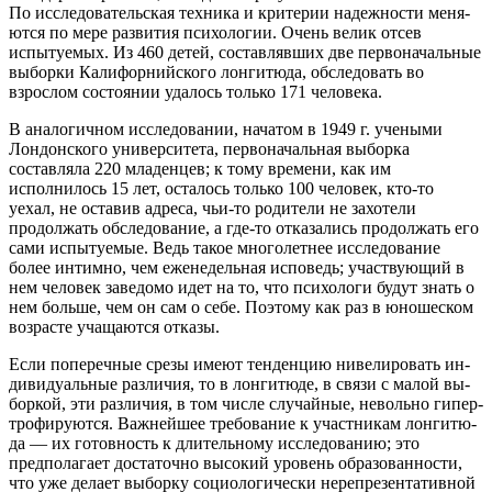
По исследовательская техника и критерии надежности меня­
ются по мере развития психологии. Очень велик отсев
испытуе­мых. Из 460 детей, составлявших две первоначальные
выборки Калифорнийского лонгитюда, обследовать во
взрослом состоя­нии удалось только 171 человека.
В аналогичном исследовании, начатом в 1949 г. учеными
Лондонского университета, первоначальная выборка
составляла 220 младенцев; к тому времени, как им
исполнилось 15 лет, осталось только 100 человек, кто-то
уехал, не оставив адреса, чьи-то родители не захотели
продолжать обследование, а где-то отказались продолжать его
сами испытуемые. Ведь такое мно­голетнее исследование
более интимно, чем еженедельная испо­ведь; участвующий в
нем человек заведомо идет на то, что психологи будут знать о
нем больше, чем он сам о себе. Поэто­му как раз в юношеском
возрасте учащаются отказы.
Если поперечные срезы имеют тенденцию нивелировать ин­
дивидуальные различия, то в лонгитюде, в связи с малой вы­
боркой, эти различия, в том числе случайные, невольно гипер­
трофируются. Важнейшее требование к участникам лонгитю­
да — их готовность к длительному исследованию; это
предполагает достаточно высокий уровень образованности,
что уже де­лает выборку социологически нерепрезентативной