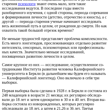
старения
психологи
знают очень мало, хотя такие
исследования ведутся. В последние годы вместо
разобщенного изучения, с од­ной стороны, периода созревания
и формирования личности (детство, отрочество и юность), а с
другой — периода старения ученые начинают исследовать
весь жизненный путь в целом, от рождения до смерти. Но как
охватить такой большой отрезок времени?
Не меньше трудностей представляет проблема комплексно­сти.
Есть много лонгитюдов, прослеживающих отдельно разви­тие
интеллекта, сенсорных, психомоторных или профессиональ­
ных качеств. Значительно меньше исследований,
посвященных развитию личности в целом.
Самое крупное из них — исследование, осуществленное со­
трудниками Института развития человека Калифорнийского
университета в Беркли (в дальнейшем мы будем его назы­вать
— Калифорнийский лонгитюд). Оно включало в себя три
выборки.
Первая выборка была сделана в 1928 г. в Беркли и состояла из
248 младенцев в возрасте 21 месяца; их регулярно обследо­
вали до 18 лет и затем однократно в 30 и в 40 лет. Вторая вы­
борка состояла из новорожденных, которых регулярно
обследо­вали до 18 лет, а затем в 21,26 и 36 лет. Третья