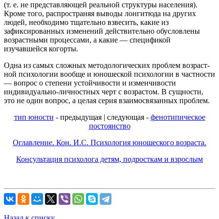
(т. е. не пред­ставляющей реальной структуры населения).
Кроме того, рас­пространяя выводы лонгитюда на других
людей, необходимо тщательно взвесить, какие из
зафиксированных изменений дей­ствительно обусловлены
возрастными процессами, а какие — спецификой
изучавшейся когорты.
Одна из самых сложных методологических проблем возраст­
ной психологии вообще и юношеской психологии в частности
— вопрос о степени устойчивости и изменчивости
индивидуально-личностных черт с возрастом. В сущности,
это не один вопрос, а целая серия взаимосвязанных проблем.
тип юности
- предыдущая | следующая -
фенотипическое
постоянство
Оглавление. Кон. И.С. Психология юношеского возраста.
Консультация психолога детям, подросткам и взрослым
Назад к списку