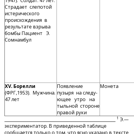
1947). Солдат. 47 лет.
Стра­дает слепотой
истериче­ского
происхождения в
результате взрыва
бомбы Пациент Э.
Сомнамбул
XV
. Борелли
Появление
Монета
(ФРГ,1953). Мужчина.
пузыря на следу­
47 лет
ющее утро на
тыльной стороне
правой руки
1
_____________________________________________________
Э.—
экспериментатор. В приведенной таблице
сообщается только о том, что ясно указано в тексте