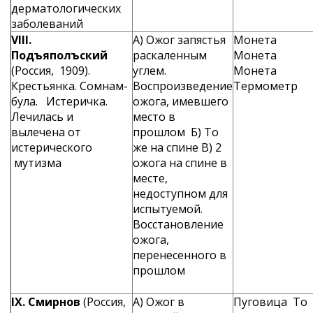
дерматологических
заболева­ний
VIII
.
A) Ожог запястья
Монета
Подъяполъский
раскален­ным
Монета
(Россия, 1909).
углем.
Монета
Крестьянка. Сомнам­
Воспроизведение
Термометр
була. Истеричка.
ожо­га, имевшего
Лечи­лась и
мес­то в
вылечена от
прошлом Б) То
истерического
же на спине B) 2
мутизма
ожога на спине в
месте,
недоступном для
испытуемой.
Восстановление
ожо­га,
перенесенного в
прошлом
IX
. Смирнов
(Россия,
А) Ожог в
Пуговица То