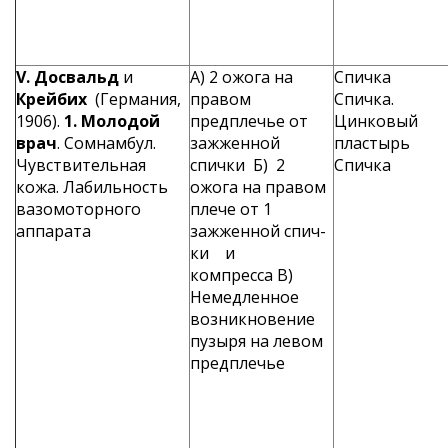
V
. Досвальд
и
A) 2 ожога на
Спичка
Крейбих
(Германия,
правом
Спичка.
1906).
1. Молодой
предплечье от
Цинковый
врач
. Сомнамбул.
заж­женной
пластырь
Чувствительная
спички Б) 2
Спичка
кожа. Лабильность
ожога на правом
вазомоторного
плече от 1
аппарата
зажженной спич­
ки и
компресса B)
Немедлен­ное
возникнове­ние
пузыря на ле­вом
предплечье