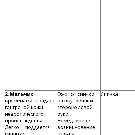
2. Мальчик
,
Ожог от спички
Спичка
временами страдает
на внутренней
гангреной кожи
стороне левой
невротического
руки.
происхождения.
Немедленное
Легко под­дается
возникновение
гипнозу
пузыря