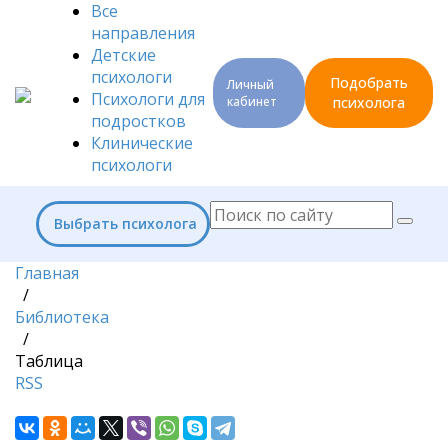
Все
направления
Детские
психологи
Подобрать
Личный
Психологи для
кабинет
психолога
подростков
Клинические
психологи
Выбрать психолога
Главная
/
Библиотека
/
Таблица
RSS