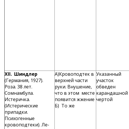
XII
. Шиндлер
А)Кровоподтек в
Указанный
(Германия, 1927).
верхней части
участок
Роза. 38 лет.
руки. Внушение,
обведен
Сомнамбула.
что в этом месте
карандашной
Истеричка.
появится жжение
чертой
(Истерические
Б) То же
припадки.
Психогенные
кровоподтеки). Ле­