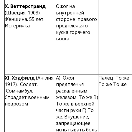
X.
Веттерстранд
Ожог на
(Швеция, 1903).
внутренней
Женщина. 55 лет.
стороне правого
Истеричка
предплечья от
куска горячего
воска
XI
. Хэдфилд
(Англия,
А) Ожог
Палец То же
1917). Солдат.
предплечья
То же То же
Сомнамбул.
раскаленным
Страдает военным
железом То же В)
неврозом
То же в верхней
части руки Г) То
же. Внушение,
запре­щающее
испыты­вать боль