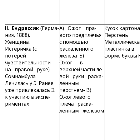
II
. Ендрассик
(Герма­
А) Ожог пра­
Кусок картон
ния, 1888).
вого предплечья
Пер­стень
Женщина.
с помощью
Метал­лическа
Истеричка (с
раска­ленного
пластинка в
потерей
железа Б)
форме буквы 
чувствитель­ности
Ожог в
на правой руке).
верхней части ле­
Сомнамбула.
вой руки раска­
Лечилась у Э. Ранее
ленным
уже привлека­лась Э.
перстнем- В)
к участию в экспе­
Ожог лево­го
риментах
плеча раска­
ленным железом