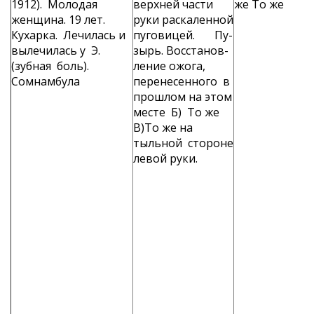
1912). Молодая
верхней части
же То же
женщина. 19 лет.
руки раскаленной
Кухарка. Ле­чилась и
пуговицей. Пу­
вылечилась у Э.
зырь. Восстанов­
(зубная боль).
ление ожога,
Сомнам­була
перенесенного в
прошлом на этом
месте Б) То же
В)То же на
тыльной стороне
левой руки.