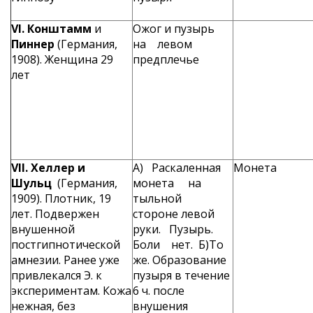
VI
.
Конштамм
и
Ожог и пузырь
Пиннер
(Германия,
на левом
1908). Женщина 29
предплечье
лет
VII
. Хеллер
и
А) Раскален­ная
Монета
Шульц
(Германия,
монета на
1909). Плотник, 19
тыльной
лет. Под­вержен
стороне левой
внушенной
руки. Пу­зырь.
постгипнотической
Боли нет. Б)То
амнезии. Ранее уже
же. Об­разование
привлекался Э. к
пузыря в течение
экспериментам. Кожа
6 ч. после
нежная, без
внушения