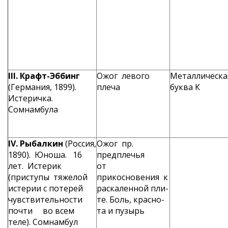
III
. Крафт-Эббинг
Ожог левого
Металлическа
(Германия, 1899).
плеча
буква К
Истеричка.
Сомнамбула
IV
. Рыбалкин
(Россия,
Ожог пр.
1890). Юноша. 16
предплечья
лет. Исте­рик
от
(приступы тяжелой
прикосновения к
истерии с потерей
раскаленной пли­
чувствительности
те. Боль, красно­
почти во всем
та и пузырь
теле). Сомнамбул