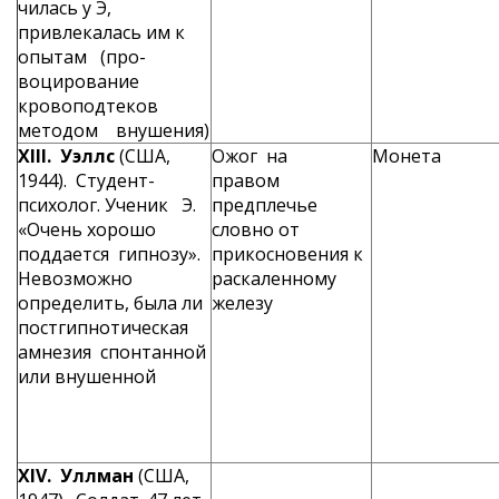
чилась у Э,
привлека­лась им к
опытам (про­
воцирование
кровоподте­ков
методом внушения)
XIII
. Уэллс
(США,
Ожог на
Монета
1944). Студент-
правом
психолог. Уче­ник Э.
предплечье
«Очень хорошо
словно от
поддается гипнозу».
прикос­новения к
Невозможно
раска­ленному
определить, была ли
железу
постгипнотиче­ская
амнезия спонтанной
или внушенной
XIV
. Уллман
(США,