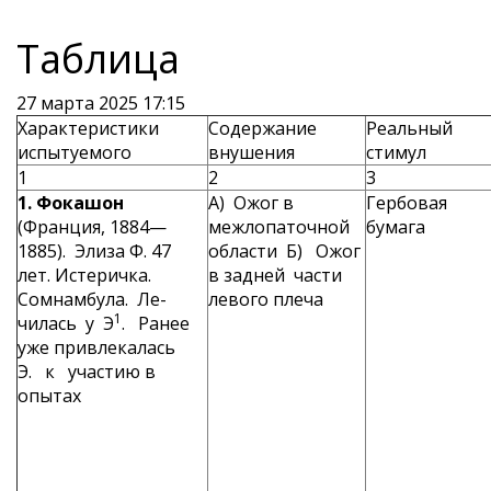
Таблица
27 марта 2025 17:15
Характеристики
Содержание
Реальный
испытуемого
внушения
стимул
1
2
3
1. Фокашон
А) Ожог в
Гербовая
(Франция, 1884—
межлопаточной
бумага
1885). Элиза Ф. 47
области Б) Ожог
лет. Исте­ричка.
в зад­ней части
Сомнамбула. Ле­
левого плеча
1
чилась у Э
. Ранее
уже привлекалась
Э. к уча­стию в
опытах