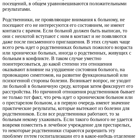
посещений, в общем уравновешиваются положительными
результатами.
Родственники, не проявляющие внимания к больному, не
посещают его не интересуются его состоянием, не имеют
контакта с врачом. Если больной должен быть выписан, то
они с неохотой вступают с ним в контакт и не появляются
даже после письменного приглашения. В этих случаях чаще
всего речь идет о родственниках больных пожилого возраста
или хронически больных, иногда о родственных, живущих с
больным в конфликте. В таком случае уместно
поинтересоваться, до какой степени эти отношения
оказывают влияние на ухудшение состояния больного, на
провокацию симптомов, на развитие функциональной или
психогенной стороны болезни. Возникает вопрос, не уходит
ли больной в больничную среду, которая затем фиксирует его
расстройства. Но причиной отношения родственников бывает
не только тот факт, что речь идет о хроническом больном или
о престарелом больном, а в первую очередь имеют значение
практические результаты, которые вытекают из болезни для
родственников. Если все родственники работают, то за
больным некому ухаживать. Если такого больного не удается
вовремя поместить в лечебное учреждение для престарелых,
то некоторые родст­венники стараются разрешить эту
проблему путем госпитализации его в какое-нибудь отделение