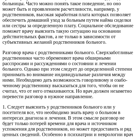
больницы. Часто можно понять такое поведе­ние, но оно
может быть и проявлением расчетливости, например, у
родственников, высокая заработная плата которых позволяет
обеспе­чить домашний уход за больным путем найма сиделки
или сестры за определенную плату. Социальное обследование
поможет врачу выяс­нить такую ситуацию на основании
действительных фактов, а не только в зависимости от
субъективных желаний родственников больного.
Разговор врача с родственниками больного. Сверхзаботливые
родственники часто обременяют врача обширными
расспросами и рас­суждениями о состоянии и лечении
больного. Однако при этом следует до определенной степени
принимать во внимание индивидуальные раз­личия между
ними. Необходимо дать возможность говорливому и озабо­
ченному родственнику высказаться для того, чтобы он не
считал, что от него отмахиваются. Но врач должен незаметно
перевести разговор в нужное направление.
1. Следует выяснить у родственников больного или у
посетителя все, что необходимо знать врачу о больном в
интересах диагноза и лече­ния. В этом смысле разговор не
будет только потерей времени для врача и источником
успокоения для родственников, но может предоставить и ряд
ценных сведений. Особенно в психиатрии и неврологии врач