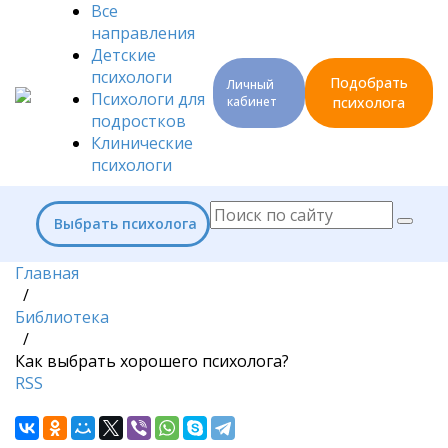
Все
направления
Детские
психологи
Подобрать
Личный
Психологи для
кабинет
психолога
подростков
Клинические
психологи
Выбрать психолога
Главная
/
Библиотека
/
Как выбрать хорошего психолога?
RSS