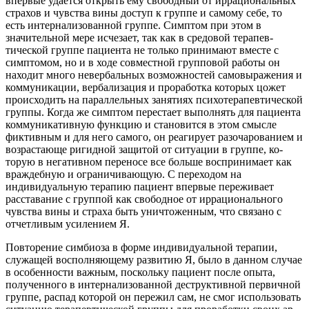
впервые удается открыть ему свободный от иррациональных
страхов и чув­ства вины доступ к группе и самому себе, то
есть интернализованной группе. Симптом при этом в
значительной мере исчезает, так как в средовой терапев­
тической группе пациента не только принимают вместе с
симптомом, но и в ходе совместной групповой работы он
находит много невербальных возмож­ностей самовыражения и
коммуникации, вербализация и проработка которых цожет
происходить на параллельных занятиях психотерапевтической
группы. Когда же симптом перестает выполнять для пациента
коммуникативную фун­кцию и становится в этом смысле
фиктивным и для него самого, он реагирует разочарованием и
возрастающе ригидной защитой от ситуации в группе, ко­
торую в негативном переносе все больше воспринимает как
враждебную и ограничивающую. С переходом на
индивидуальную терапию пациент впер­вые переживает
расставание с группой как свободное от иррационального
чувства вины и страха быть уничтоженным, что связано с
отчетливым усиле­нием Я.
Повторение симбиоза в форме индивидуальной терапии,
служащей восполняющему развитию Я, было в данном случае
в особенности важ­ным, поскольку пациент после опыта,
полученного в интернализованной деструктивной первичной
группе, распад которой он пережил сам, не смог использовать