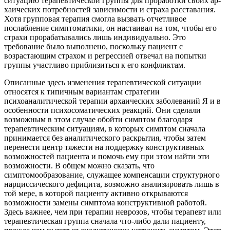
ситуацию терапевтической группы для проработки своих ар­
хаических потребностей зависимости и страха расставания.
Хотя группо­вая терапия смогла вызвать отчетливое
послабление симптоматики, он на­стаивал на том, чтобы его
страхи прорабатывались лишь индивидуально. Это
требование было выполнено, поскольку пациент с
возрастающим стра­хом и регрессией отвечал на попытки
группы участливо приблизиться к его конфликтам.
Описанные здесь изменения терапевтической ситуации
относятся к ти­пичным вариантам стратегии
психоаналитической терапии архаических забо­леваний Я и в
особенности психосоматических реакций. Они сделали
возмож­ным в этом случае обойти симптом благодаря
терапевтическим ситуациям, в которых симптом сначала
принимается без аналитического раскрытия, чтобы затем
перенести центр тяжести на поддержку конструктивных
возможностей пациента и помочь ему при этом найти эти
возможности. В общем можно ска­зать, что
симптомообразование, служащее компенсации структурного
нарциссического дефицита, возможно анализировать лишь в
той мере, в которой па­циенту активно открываются
возможности замены симптома конструктивной работой.
Здесь важнее, чем при терапии неврозов, чтобы терапевт или
тера­певтическая группа сначала что-либо дали пациенту,