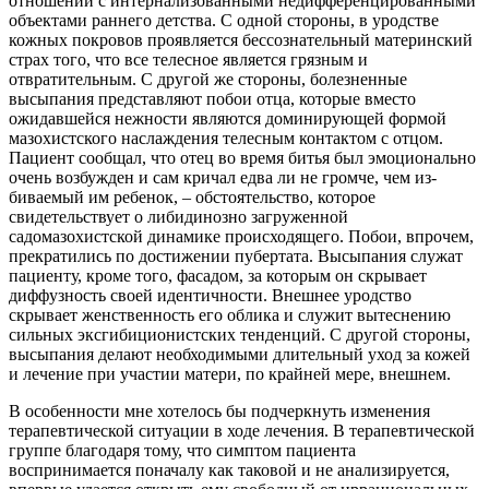
отношений с интернализованными недифференцированными
объектами раннего детства. С одной стороны, в урод­стве
кожных покровов проявляется бессознательный материнский
страх того, что все телесное является грязным и
отвратительным. С другой же стороны, болезненные
высыпания представляют побои отца, которые вместо
ожидав­шейся нежности являются доминирующей формой
мазохистского наслажде­ния телесным контактом с отцом.
Пациент сообщал, что отец во время битья был эмоционально
очень возбужден и сам кричал едва ли не громче, чем из­
биваемый им ребенок, – обстоятельство, которое
свидетельствует о либидинозно загруженной
садомазохистской динамике происходящего. Побои, впро­чем,
прекратились по достижении пубертата. Высыпания служат
пациенту, кроме того, фасадом, за которым он скрывает
диффузность своей идентично­сти. Внешнее уродство
скрывает женственность его облика и служит вытесне­нию
сильных эксгибиционистских тенденций. С другой стороны,
высыпания делают необходимыми длительный уход за кожей
и лечение при участии мате­ри, по крайней мере, внешнем.
В особенности мне хотелось бы подчеркнуть изменения
терапевтичес­кой ситуации в ходе лечения. В терапевтической
группе благодаря тому, что симптом пациента
воспринимается поначалу как таковой и не анализируется,