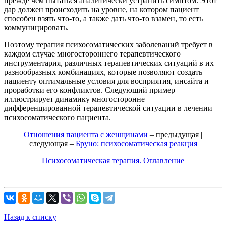
прежде чем пытаться аналитически устранить симптом. Этот
дар должен происходить на уровне, на котором пациент
способен взять что-то, а также дать что-то взамен, то есть
коммуницировать.
Поэтому терапия психосоматических заболеваний требует в
каждом слу­чае многостороннего терапевтического
инструментария, различных терапев­тических ситуаций в их
разнообразных комбинациях, которые позволяют со­здать
пациенту оптимальные условия для восприятия, инсайта и
проработки его конфликтов. Следующий пример
иллюстрирует динамику многосторонне
дифференцированной терапевтической ситуации в лечении
психосоматичес­кого пациента.
Отношения пациента с женщинами
– предыдущая |
следующая –
Бруно: психосоматическая реакция
Психосоматическая терапия. Оглавление
Назад к списку