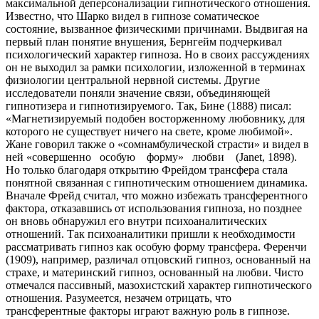
максимальной деперсонализации гипнотического от­ношения.
Известно, что Шарко видел в гипнозе сомати­ческое
состояние, вызванное физическими причинами. Выдвигая на
первый план понятие внушения, Бернгейм подчеркивал
психологический характер гипноза. Но в своих рассуждениях
он не выходил за рамки психоло­гии, изложенной в терминах
физиологии центральной нервной системы. Другие
исследователи поняли значе­ние связи, объединяющей
гипнотизера и гипнотизируе­мого. Так, Бине (1888) писал:
«Магнетизируемый подобен восторженному любовнику, для
которого не су­ществует ничего на свете, кроме любимой».
Жане гово­рил также о «сомнамбулической страсти» и видел в
ней «совершенно особую форму» любви (Janet, 1898).
Но только благодаря открытию Фрейдом трансфера стала
понятной связанная с гипнотическим отношением динамика.
Вначале Фрейд считал, что можно избежать трансферентного
фактора, отказавшись от использования гипноза, но позднее
он вновь обнаружил его внутри психоаналитических
отношений. Так психоаналитики пришли к необходимости
рассматривать гипноз как особую форму трансфера. Ференчи
(1909), например, различал отцовский гипноз, основанный на
страхе, и материнский гипноз, основанный на любви. Чисто
отмечался пассивный, мазохистский характер гипнотического
отношения. Разумеется, незачем отрицать, что
трансферентные факторы играют важную роль в гипнозе.