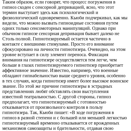
Таким образом, если говорят, что процесс погружения в
гипноз сходен с сенсорной депривацией, ясно, что этот
термин высту­пает здесь как психологический и
физиологический одновременно. Кьюби подчеркивал, как мы
видели, что можно вызвать гипноидные состояния путем
одних только сенсомоторных манипуляций. Однако при
обычном гипнозе сенсорная депривация бывает далеко не
Столь полной. Гипнотизируемый остается частично в
контакте с внешними стимулами. Просто его внимание
сфокусировано на личности гипнотизера. Очевидно, на этом
уровне вступает в силу элемент переноса. Фикса­ция
внимания на гипнотизере осуществляется тем легче, чем
больше в глазах гипнотизируемого гипнотизер при­обретает
аффективное значение. Известно, например, что военные
обладают гипнабельностью выше среднего уровня, особенно
в тех случаях, когда гипнотизер имеет более высокое воинское
звание. По этой же причине гипнотизеры в эстрадных
представлениях любят обстав­лять свои выступления
известной театральностью. С другой стороны, гипноз
предполагает, что гипно­тизируемый с готовностью
отказывается от произволь­ного контроля в пользу
гипнотизера. Так, Кьюби пишет: «В ходе погружения в
гипноз в разной степени и с боль­шей или меньшей легкостью
гипнотизируемый временно отказывается от врожденных
механизмов самозащиты и бдительности, отдавая свою