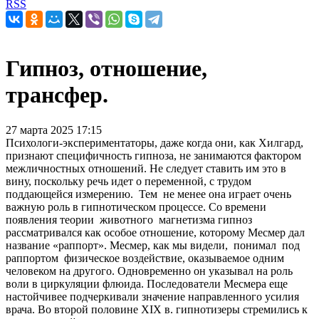
RSS
Гипноз, отношение,
трансфер.
27 марта 2025 17:15
Психологи-экспериментаторы, даже когда они, как Хилгард,
признают специфичность гипноза, не занима­ются фактором
межличностных отношений. Не следует ставить им это в
вину, поскольку речь идет о переменной, с трудом
поддающейся измерению. Тем не менее она играет очень
важную роль в гипнотическом процессе. Со времени
появления теории животного магнетизма гипноз
рассматривался как особое отношение, которому Месмер дал
название «раппорт». Месмер, как мы виде­ли, понимал под
раппортом физическое воздействие, оказываемое одним
человеком на другого. Одновремен­но он указывал на роль
воли в циркуляции флюида. Последователи Месмера еще
настойчивее подчеркивали значение направленного усилия
врача. Во второй половине XIX в. гипнотизеры стремились к