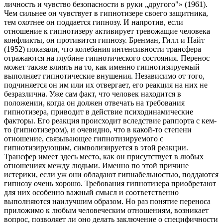
личность и чувство безо­пасности в руки „другого"» (1961).
Чем сильнее он чувствует в гипнотизере своего защитника,
тем охот­нее он поддается гипнозу. И напротив, если
отношение к гипнотизеру активирует тревожащие человека
конфликты, он противится гипнозу. Бренман, Гилл и Найт
(1952) показали, что колебания интенсивности трансфера
отражаются на глубине гипнотического состояния. Перенос
может также влиять на то, как именно гип­нотизируемый
выполняет гипнотические внушения. Независимо от того,
подчиняется он им или их отвергает, его реакция на них не
безразлична. Уже сам факт, что человек находится в
положении, когда он должен отве­чать на требования
гипнотизера, приводит в действие психодинамические
факторы. Его реакция происходит вследствие раппорта с кем-
то (гипнотизером), и очевид­но, что в какой-то степени
отношение, связывающее гипнотизируемого с
гипнотизирующим, символизирует­ся в этой реакции.
Трансфер имеет здесь место, как он присутствует в любых
отношениях между людьми. Именно по этой причине
истерики, если уж они обла­дают гипнабельностью, поддаются
гипнозу очень хоро­шо. Требования гипнотизера приобретают
для них осо­бенно важный смысл и соответственно
выполняются наилучшим образом. Но раз понятие переноса
приложимо к любым чело­веческим отношениям, возникает
вопрос, позволяет ли оно делать заключение о специфичности