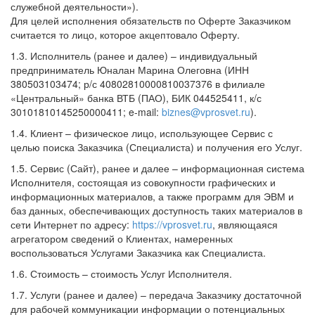
служебной деятельности»).
Для целей исполнения обязательств по Оферте Заказчиком
считается то лицо, которое акцептовало Оферту.
1.3. Исполнитель (ранее и далее) – индивидуальный
предприниматель Юналан Марина Олеговна (ИНН
380503103474; р/с 40802810000810037376 в филиале
«Центральный» банка ВТБ (ПАО), БИК 044525411, к/с
30101810145250000411; e-mail:
biznes@vprosvet.ru
).
1.4. Клиент – физическое лицо, использующее Сервис с
целью поиска Заказчика (Специалиста) и получения его Услуг.
1.5. Сервис (Сайт), ранее и далее – информационная система
Исполнителя, состоящая из совокупности графических и
информационных материалов, а также программ для ЭВМ и
баз данных, обеспечивающих доступность таких материалов в
сети Интернет по адресу:
https://vprosvet.ru
, являющаяся
агрегатором сведений о Клиентах, намеренных
воспользоваться Услугами Заказчика как Специалиста.
1.6. Стоимость – стоимость Услуг Исполнителя.
1.7. Услуги (ранее и далее) – передача Заказчику достаточной
для рабочей коммуникации информации о потенциальных