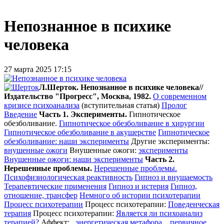
Непознанное в психике
человека
27 марта 2025 17:15
Л.Шерток.
Непознанное в психике человека//
Издательство "Прогресс", Москва, 1982.
О современном
кризисе психоанализа
(вступительная статья)
Пролог
Введение
Часть 1. Эксперименты.
Гипнотическое
обезболивание.
Гипнотическое обезболивание в хирургии
Гипнотическое обезболивание в акушерстве
Гипнотическое
обезболивание: наши эксперименты
Другие эксперименты:
внушенные ожоги
Внушенные ожоги:
эксперименты
Внушенные ожоги: наши эксперименты
Часть 2.
Нерешенные проблемы.
Нерешенные проблемы.
Психофизиологическая реактивность
Гипноз и внушаемость
Терапевтические применения
Гипноз и истерия
Гипноз,
отношение, трансфер
Немного об истории психотерапии
Процесс психотерапии
Процесс психотерапии:
Поведенческая
терапия
Процесс психотерапии:
Является ли психоанализ
терапией?
Аффект:
энергетическая метафора
,
первичное